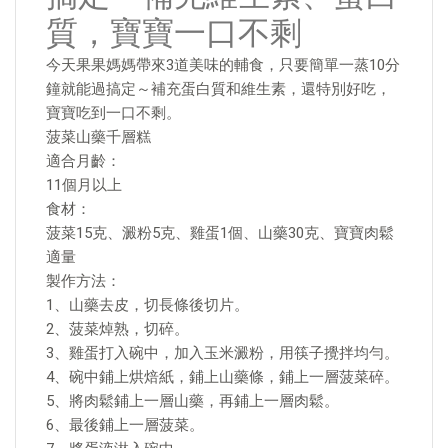
質，寶寶一口不剩
今天果果媽媽帶來3道美味的輔食，只要簡單一蒸10分
鐘就能過搞定～補充蛋白質和維生素，還特別好吃，
寶寶吃到一口不剩。
菠菜山藥千層糕
適合月齡：
11個月以上
食材：
菠菜15克、澱粉5克、雞蛋1個、山藥30克、寶寶肉鬆
適量
製作方法：
1、山藥去皮，切長條後切片。
2、菠菜焯熟，切碎。
3、雞蛋打入碗中，加入玉米澱粉，用筷子攪拌均勻。
4、碗中鋪上烘焙紙，鋪上山藥條，鋪上一層菠菜碎。
5、將肉鬆鋪上一層山藥，再鋪上一層肉鬆。
6、最後鋪上一層菠菜。