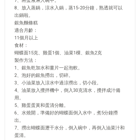
7、將蛋液淋入碗中。
8、放入蒸鍋，涼水入鍋，蒸15-20分鐘，熟透就可以
出鍋啦。
銀魚麵條糕
適合月齡：
11個月以上
食材：
蝴蝶面15克、雞蛋1個、油菜1棵、銀魚2克
製作方法：
1、銀魚乾加水和薑片一起泡軟。
2、泡好的銀魚撈出，切碎。
3、小油菜放入涼水中過涼撈出，切小段。
4、油菜放入攪拌機中，倒入30克清水，攪拌成汁備
用。
5、雞蛋蛋黃和蛋清分離。
6、水燒開，準備好的蝴蝶面倒入水中，煮5分鐘撈
出。
7、撈出蝴蝶面瀝干水分，倒入碗中，再倒入油菜汁和
蛋清。