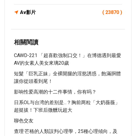
Av影片
( 23870 )
相關閱讀
CAWD-221 「超喜歡強制口交！」在博德遇到最愛
AV的女素人美女來璃20歲
短髮「巨乳正妹」全裸開腿的淫慾誘惑，飽滿胴體
讓你從頭看到尾！
影响性爱高潮的十二件事情，你有吗？
日系OL与台湾的差别是...？胸前两粒「大奶薇薇」
超挺拔！下班后微醺玩超大
聊色交友
查理·芒格的人類誤判心理學，25種心理傾向，及