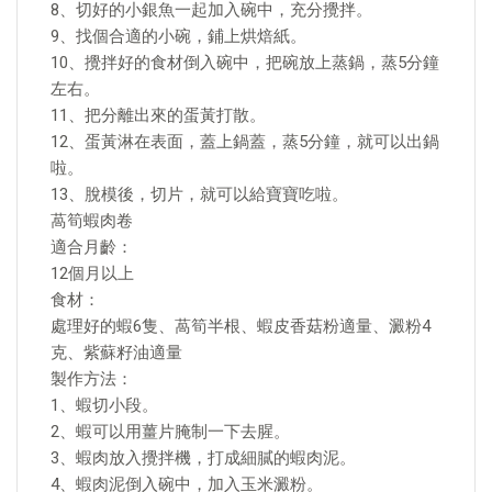
8、切好的小銀魚一起加入碗中，充分攪拌。
9、找個合適的小碗，鋪上烘焙紙。
10、攪拌好的食材倒入碗中，把碗放上蒸鍋，蒸5分鐘
左右。
11、把分離出來的蛋黃打散。
12、蛋黃淋在表面，蓋上鍋蓋，蒸5分鐘，就可以出鍋
啦。
13、脫模後，切片，就可以給寶寶吃啦。
萵筍蝦肉卷
適合月齡：
12個月以上
食材：
處理好的蝦6隻、萵筍半根、蝦皮香菇粉適量、澱粉4
克、紫蘇籽油適量
製作方法：
1、蝦切小段。
2、蝦可以用薑片腌制一下去腥。
3、蝦肉放入攪拌機，打成細膩的蝦肉泥。
4、蝦肉泥倒入碗中，加入玉米澱粉。