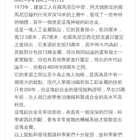
1973年，建築工人在羅馬尼亞中部，阿尤德附近的羅
馬尼亞穆列什河岸深10米的土層中，發現了一些奇特
的物體，其中一個便是這塊神秘的鋁合金。
這是一塊人工金屬製品，它的質量很小，長20厘米，
寬12.5厘米，高7厘米。在羅馬尼亞西北部克盧日鑒定
之後得出，它來源於史前25萬年，其中90％均為鋁，
其餘部分包括12種金屬，得出相同結論的還有瑞士一
家實驗室。但也有其他專家進行鑒定，得出的年代結
論不一，但都在400年到8萬年之間。
它的來源之所以至今為止無人知曉，是因為其中有一
個很大的疑點。現代人掌握冶鐵和加工鋁金屬的技術
只有200年，但這塊鋁合金的發現能夠證明，早在25萬
年前，古人就已經學會冶煉鐵和製成合金的高水平高
科技。
這塊鋁合金呈斧頭形狀，表面有一個深深的凹洞，科
學家因此判斷，要有非常複雜的機械系統才能製造出
這塊金屬。
以上疑點和發現都讓科學家們十分疑惑，故科學家們