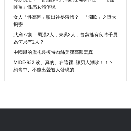
睡裙」性感女體乍現
女人「性高潮」噴出神祕液體？ 「潮吹」之謎大
揭密
武廟72將：蜀漢2人，東吳3人，曹魏擁有良將千員
為何只有2人？
中國風的旗袍裝模特肉絲美腿高跟寫真
MIDE-932 诶、真的、在這裡…讓男人潮吹！！？
約會中、不能出聲被人發現的