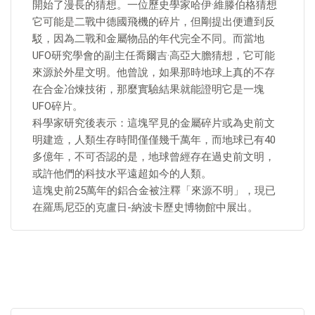
開始了漫長的猜想。一位歷史學家哈伊·維滕伯格猜想
它可能是二戰中德國飛機的碎片，但剛提出便遭到反
駁，因為二戰和金屬物品的年代完全不同。而當地
UFO研究學會的副主任喬爾吉·高亞大膽猜想，它可能
來源於外星文明。他曾說，如果那時地球上真的不存
在合金冶煉技術，那麼實驗結果就能證明它是一塊
UFO碎片。
科學家研究後表示：這塊罕見的金屬碎片或為史前文
明建造，人類生存時間僅僅幾千萬年，而地球已有40
多億年，不可否認的是，地球曾經存在過史前文明，
或許他們的科技水平遠超如今的人類。
這塊史前25萬年的鋁合金被注釋「來源不明」，現已
在羅馬尼亞的克盧日-納波卡歷史博物館中展出。