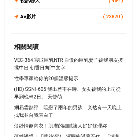
視訊聊天
( 464 )
Av影片
( 23870 )
相關閱讀
VEC-364 寢取巨乳NTR 自傲的巨乳妻子被我朋友搓
揉中出 朝香日向[中文字
性學專家給你的20個溫馨提示
(HD) SSNI-605 我出差不在時、女友被我的上司從
早到晚幹2日。 天使萌
網易雲熱評：暗戀了兩年的男孩，突然有一天晚上
找我並向我表白了
薄紗情趣內衣！肌膚的細膩讓人好好修理妳
薄紗誘惑！「蕾絲深V」渾圓飽滿藏不住 「情趣