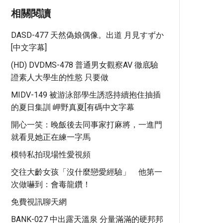
相關閱讀
DASD-477 天然偽娘偶像。出道 月見すずか
[中文字幕]
(HD) DVDMS-478 普通男女觀察AV 徹底驗
證素人大學生的性慾 只要做
MIDV-149 被游泳部學生誘惑持續抱住抽插
的夏日集訓 岬野真夏[有碼中文字幕
開心一笑：晚飯後去同事家打麻將，一進門
就看見她正在練一字馬
模特私拍現場性愛視頻
交往大齡女孩「沒什麼戀愛經驗」 他第一
次做嚇到：會毒龍鑽！
免費視訊聊天網
BANK-027 中出露天溫泉 分量滿滿的硬邦邦