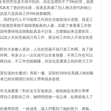
生有些苦你是不得不吃的，你在這裡吃不了996的苦，就算
是因為有了更好的出路，或者是具備了別人無法替代的核心
該是只是因為工作996就要離開。
，我們這代人不可能將工作與生活徹底地分清楚。就是工
時可能會想著能不能積累點新的人脈，回家了會看看工作群
當時覺得他這個觀點真是不討喜，怎麼聽起來這麼刺耳，
以說人生的意義就只有工作，那沒有工作的人不就沒有意
對於大多數人來說，人生的意義不就只有工作嗎。為了讓
作嗎。有多少人一出生就可以衣食無憂，不用工作也可以
務自由，不工作也能躺賺，但這也是通過之前的努力工作
普拉達的女魔頭》再刷一遍。這部於2006在美國上映的勵
者已經在職場打拚的人帶來很多啟發。
年尤為重要！對於女主安迪來說，雖然她是名牌大學畢
擇自己喜歡的工作。她明明想做一名記者，結果卻進入了
的優秀助理，一路成長，讓人們看到了她的努力，勇氣，