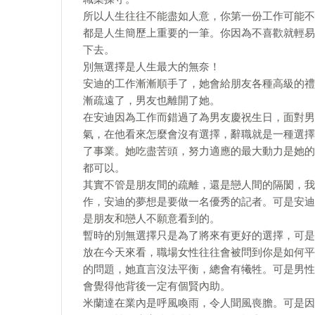
所以人生往往不能盡如人意，你第一份工作可能不
都是人生簡歷上重要的一筆。你因為不喜歡就輕易
下去。
別無選擇是人生最大的無奈！
安迪的工作漸漸順手了，她會給朋友各種高級的禮
漸疏遠了，男友也離開了她。
在安迪因為工作而錯過了為男友慶祝生日，面對男友的不滿，安
氣，在他看來怎麼會沒有選擇，辭職就是一種選擇
了事業。她吃盡苦頭，努力適應的最大動力是她的
都可以。
其實不管是朋友間的疏離，還是戀人間的隔閡，我
作，安迪的夢想是要做一名優秀的記者。可是安迪
是朋友和戀人不願意看到的。
暫時的別無選擇只是為了將來有更好的選擇，可是
放在今天來看，職場女性往往會被問到你是如何平
的問題，她直言沒法平衡，總會有犧牲。可是男性
會覺得他背後一定有個賢內助。
米蘭達在業內是呼風喚雨，令人聞風喪膽。可是因