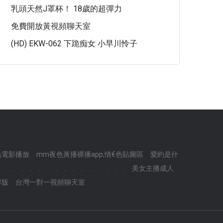
乳頭天然J罩杯！ 18歲的超彈力
免費開放黃視頻聊天室
(HD) EKW-062 下跪痴女 小早川怜子
情色電影播放
mm夜色黃播裸播app,情€色貼圖區
愛約是什
.
.
.
.
.
.
.
.
.
.
.
.
.
.
.
美女主播成人
解版
台灣一對一視頻聊天室