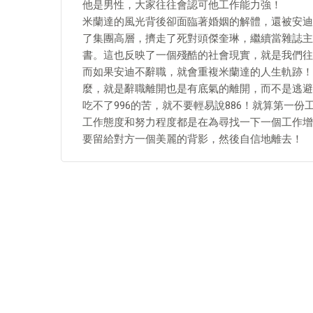
他是男性，大家往往會認可他工作能力強！
米蘭達的風光背後卻面臨著婚姻的解體，還被安迪
了集團高層，擠走了死對頭傑奎琳，繼續當雜誌主
書。這也反映了一個殘酷的社會現實，就是我們往
而如果安迪不辭職，就會重複米蘭達的人生軌跡！
麼，就是辭職離開也是有底氣的離開，而不是逃避
吃不了996的苦，就不要輕易說886！就算第一
工作態度和努力程度都是在為尋找一下一個工作增
要留給對方一個美麗的背影，然後自信地離去！