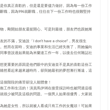
是你真正喜歡的，但是還是要儘力做好。因為每一份工作
辭職，因為996就辭職，往往在下一份工作時也很難堅持
物，剛開始朋友還挺開心。可是到最後，朋友們也跟她漸
迪說「I don't have a choice!'，男友很生
。然而在當時，安迪的事業和生活已經失衡了，而她偏向
同事曾說過如果能為米蘭達工作一年，以後去任何雜誌社
想更重要的原因是他們眼中的安迪並不是真的喜歡這份工
雖然看起來越來越時尚，卻與她最初的夢想漸行漸遠，這
這個階段的痛苦卻沒人能體會！
衡工作和生活的！演員馬伊琍在接受採訪時也被問過這樣
就很少被問及這樣的問題。一個男人如果很優秀，大家就
為她是女性，所以就被人看成只有工作的女魔頭！可如果