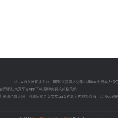
.
.
.
show秀女神直播平台
8090夫妻真人秀網址,85cc,免費成人
台灣網紅大秀平台app下載,飄聊免費視頻聊天網
.
.
.
.
.
.
.
.
.
片,第四色成人網
同城寂寞男女交友,uu女神真人秀視頻直播
台灣uu破