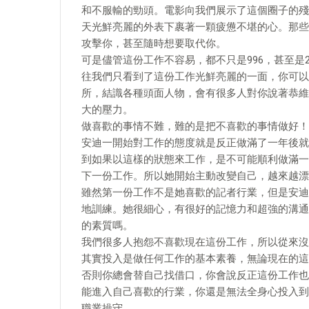
和不服輸的勁頭。電影向我們展示了這個圈子的殘
天光鮮亮麗的外表下裹著一顆疲憊不堪的心。那些
攻擊你，甚至隨時想要取代你。
可是儘管這份工作不容易，都不只是996，甚至是
往我們只看到了這份工作光鮮亮麗的一面，你可以
所，結識各種頭面人物，會有很多人對你說著恭維
大的壓力。
做喜歡的事情不難，難的是把不喜歡的事情做好！
安迪一開始對工作的態度就是反正做滿了一年後就
到如果以這樣的狀態來工作，是不可能順利做滿一
下一份工作。所以她開始主動改變自己，越來越漂
雖然第一份工作不是她喜歡的記者行業，但是安迪
地訓練。她很細心，有很好的記憶力和超強的溝通
的素質嗎。
我們很多人抱怨不喜歡現在這份工作，所以從來沒
其實投入是做任何工作的基本素養，無論現在的這
否則你總會替自己找借口，你會說反正這份工作也
能進入自己喜歡的行業，你還是無法全身心投入到
職業操守。