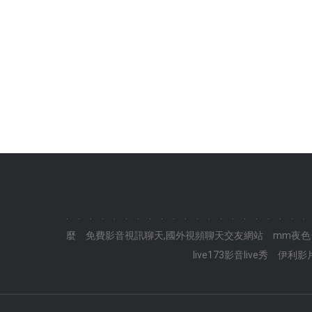
.
.
.
.
.
.
.
.
.
.
.
.
.
.
.
.
.
.
.
.
.
麼
免費影音視訊聊天,國外視頻聊天交友網站
mm夜色
live173影音live秀
伊利影