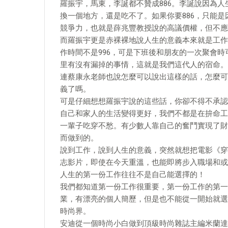
羅振宇，馬東，李誕都不贊成886。李誕說因為人
換一個地方，還是吃不了。如果你要886，只能
競爭力，也就是薛兆豐教授說的高議價權，但不應
而羅振宇更是赤裸裸地說人生的意義本來就是工作
作時間不是996，可是下班後和朋友的一次聚會
里有沒有漏掉的事情，這就是我們這代人的宿命。
連蔡康永老師也說怎麼可以說出這樣的話，怎麼可
義了嗎。
可是仔細想想羅振宇說的這些話，你卻不得不承認
自己和家人的生活變得更好，我們不都是在拚命工
一輩子吃穿不愁。有少數人靠自己的奮鬥實現了財
而做到的。
說到工作，說到人生的意義，突然就想把電影《穿
志影片，即使在今天重溫，也能即將步入職場和或
人生的第一份工作往往不是自己能選擇的！
我們都知道第一份工作很重要，第一份工作的第一
業，有漂亮的個人簡歷，但是也不能從一開始就選
時尚界。
安迪從一個時尚小白做到頂級時尚雜誌主編米蘭達