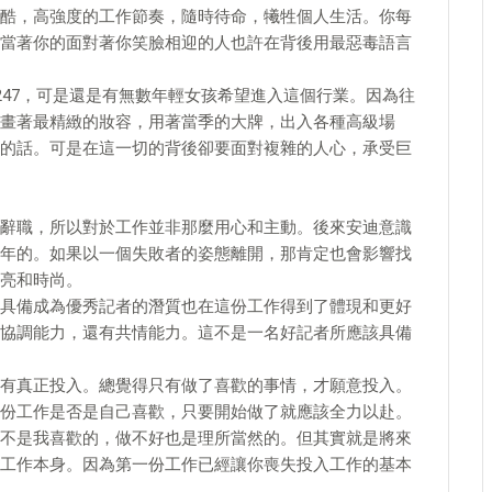
酷，高強度的工作節奏，隨時待命，犧牲個人生活。你每
當著你的面對著你笑臉相迎的人也許在背後用最惡毒語言
247，可是還是有無數年輕女孩希望進入這個行業。因為往
畫著最精緻的妝容，用著當季的大牌，出入各種高級場
的話。可是在這一切的背後卻要面對複雜的人心，承受巨
辭職，所以對於工作並非那麼用心和主動。後來安迪意識
年的。如果以一個失敗者的姿態離開，那肯定也會影響找
亮和時尚。
具備成為優秀記者的潛質也在這份工作得到了體現和更好
協調能力，還有共情能力。這不是一名好記者所應該具備
有真正投入。總覺得只有做了喜歡的事情，才願意投入。
份工作是否是自己喜歡，只要開始做了就應該全力以赴。
不是我喜歡的，做不好也是理所當然的。但其實就是將來
工作本身。因為第一份工作已經讓你喪失投入工作的基本