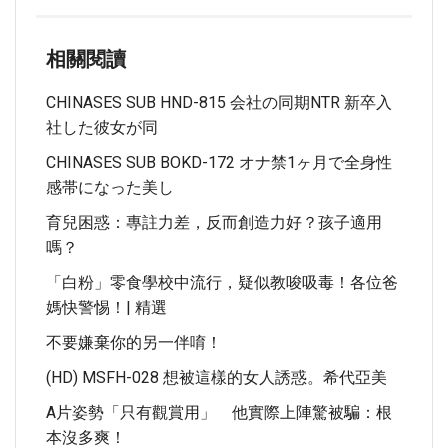
相關閱讀
CHINASES SUB HND-815 会社の同期NTR 新卒入
社した彼女が同
CHINASES SUB BOKD-172 オナ禁1ヶ月で全身性
感帯になった美し
育兒困惑：專註力差，反而創造力好？孩子適用
嗎？
「白粉」零食學校中流行，疑似教唆吸毒！各位爸
媽快警惕！| 精選
不要嫌棄你的另一伴唷！
(HD) MSFH-028 想被這樣的女人誘惑。希代亞美
A片姿勢「只有觀賞用」 他實際上陣驚被騙：根
本沒多爽！