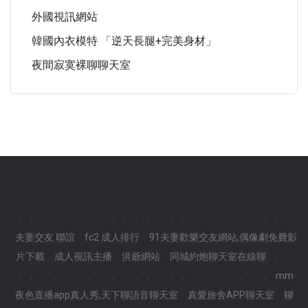
外國視訊網站
韓國內衣模特 「逆天長腿+完美身材」
夜間寂寞裸聊聊天室
.
.
.
.
.
.
.
.
.
.
.
.
.
.
.
.
.
.
.
.
.
.
.
.
夫妻交友 聯誼
fc2 成人排行
91夫妻歡樂交友網站,偶像劇免費影
片下載
成人視訊主播
洪爺網站
同城約炮聊天室在線聊
.
.
.
.
.
.
.
.
.
.
.
.
.
.
.
.
.
.
.
.
.
.
.
.
mm
夜色直播app真人秀,天下聊語音聊天室
真愛旅舍APP聊天室
聊