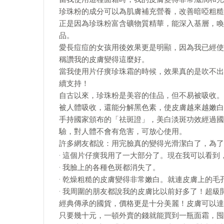
珍珠粉的成分可以為肌膚補充營養，改善暗啞粗糙
正是因為珍珠粉富含礦物質精華，能深入基層，喚
品。
愛長痘痘的女孩用後效果更是明顯，因為我已經使
稱讚我的皮膚變得這麼好。
當我使用片仔癀珍珠霜的時候，效果真的是吹不出
續支持！
自古以來，珍珠粉是美容的佳品，但不易被吸收。
被人體吸收，還能分解黑色素，使皮膚越來越嫩白
手持國家頒布的「祛斑證」，美白淡斑功效經過國
驗，對人體不會有危害，可放心使用。
許多網友都說：用完臉真的變得光滑潔白了，為了
· 這個片仔癀我用了一大部分了。現在我可以看
· 我臉上的各種色斑都消失了。
· 乾燥粗糙的皮膚變得非常嫩白。就連皮膚上的毛
· 我周圍的朋友都說我的皮膚比以前好多了！超
經典傳承的國貨，價格更是十分美麗！皮膚可以達
只要幾十元，一頓外賣的錢就能買到一瓶面霜，囤