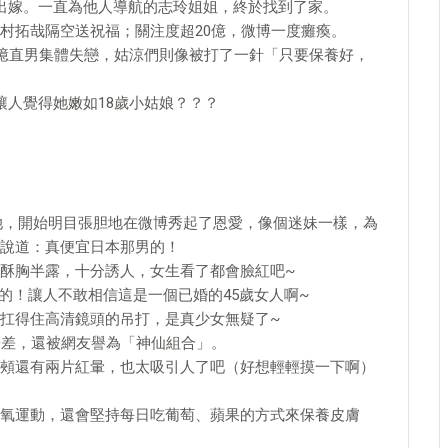
出嫁。一直為他人導航的志玲姐姐，終於找到了家。
村拓哉隔空送祝福；關注度超20億，微博一度癱瘓。
3億直男集體失戀，姑涼們則像被打了一針「只要保養好，
讓人覺得她嫩如18歲小姑娘？？？
的她，開始明目張胆地在微博秀起了恩愛，像個迷妹一樣，為
說道：真便宜日本那男的！
酥胸半露，十分誘人，女生看了都會臉紅吧~
的！讓人不敢相信這是一個已婚的45歲女人啊~
扛得住高清鏡頭的吊打，是真少女無疑了~
齡差，還被網友譽為「神仙組合」。
頰還有兩片紅暈，也太吸引人了吧（好想輕輕摸一下啊）
氧運動，還會堅持每日吃葡萄、蘋果的方式來保養皮膚