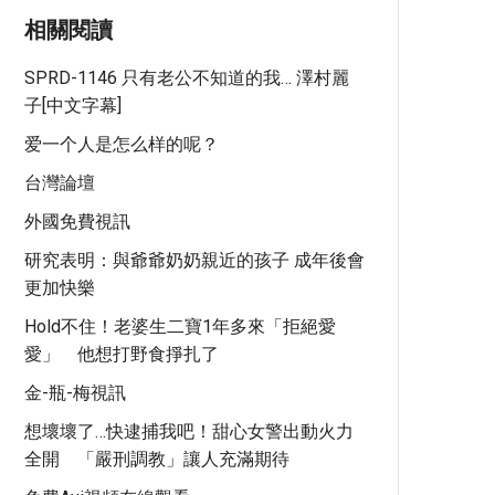
相關閱讀
SPRD-1146 只有老公不知道的我… 澤村麗
子[中文字幕]
爱一个人是怎么样的呢？
台灣論壇
外國免費視訊
研究表明：與爺爺奶奶親近的孩子 成年後會
更加快樂
Hold不住！老婆生二寶1年多來「拒絕愛
愛」 他想打野食掙扎了
金-瓶-梅視訊
想壞壞了…快逮捕我吧！甜心女警出動火力
全開 「嚴刑調教」讓人充滿期待