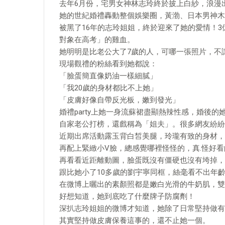
去年6月份，宅男女神林志玲終於披上白紗，浪漫
她的世紀婚禮轟動整個娛樂圈，黃渤、日本男神木
被黑了16年的志玲姐姐，終於迎來了她的愛情！
對象在高考」的雞血。
她明明是比老公大了7歲的人，可哪一張照片，不
現場觀禮的粉絲看到她都說：
「臉蛋簡直像奶油一樣細膩」
「我20歲的身材都比不上她」
「皮膚好像自帶反光板，嫩到發光」
婚禮party上她一身流蘇裙盡顯熱辣性感，婚後
自家老公打榜，還戲稱為「姐夫」。很多網友紛紛
近期出席活動露玉背白皙美腿，玲瓏有致的身材，
再配上緊緻小V臉，總感覺哪裡怪怪的，真.怪好看
再看看近距離動圖，臉蛋既沒有僵硬也沒有垮掉，
跟比她小了10多歲的劉宇寧同框，絲毫看不出年
在微博上曬出的素顏照都是嫩白光滑的牛奶肌，雙
好想知道，她到底吃了什麼牌子防腐劑！
深扒志玲姐姐的微博才知道，她除了日常堅持做有
其實堅持做皮膚保養這事的，還不止她一個。