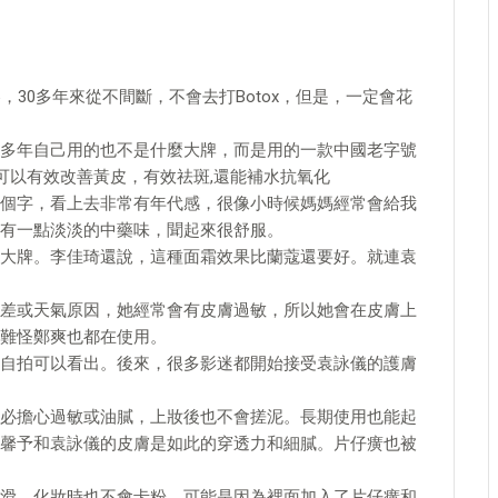
30多年來從不間斷，不會去打Botox，但是，一定會花
多年自己用的也不是什麼大牌，而是用的一款中國老字號
可以有效改善黃皮，有效祛斑,還能補水抗氧化
個字，看上去非常有年代感，很像小時候媽媽經常會給我
有一點淡淡的中藥味，聞起來很舒服。
大牌。李佳琦還說，這種面霜效果比蘭蔻還要好。就連袁
差或天氣原因，她經常會有皮膚過敏，所以她會在皮膚上
難怪鄭爽也都在使用。
自拍可以看出。後來，很多影迷都開始接受袁詠儀的護膚
必擔心過敏或油膩，上妝後也不會搓泥。長期使用也能起
馨予和袁詠儀的皮膚是如此的穿透力和細膩。片仔癀也被
滑。化妝時也不會卡粉。可能是因為裡面加入了片仔癀和