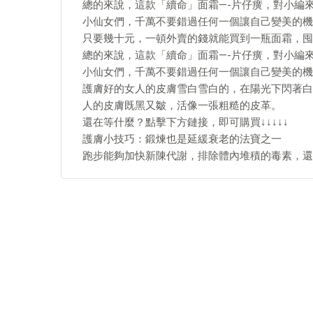
總的來說，這款「續命」面霜—-片仔癀，對小編
小仙女們，千萬不要錯過任何一個讓自己變美的機
只要幾十元，一頓外賣的錢就能買到一瓶面霜，囤
總的來說，這款「續命」面霜—-片仔癀，對小編
小仙女們，千萬不要錯過任何一個讓自己變美的機
護膚好的女人的皮膚雪白雪白的，在陽光下閃著白
人的皮膚既黑又皺，活像一張粗糙的皮革。
還在等什麼？點擊下方鏈接，即可購買↓↓↓↓↓
護膚小技巧：鍛煉也是延緩衰老的法寶之一
跑步能夠加快新陳代謝，排除體內堆積的毒素，還