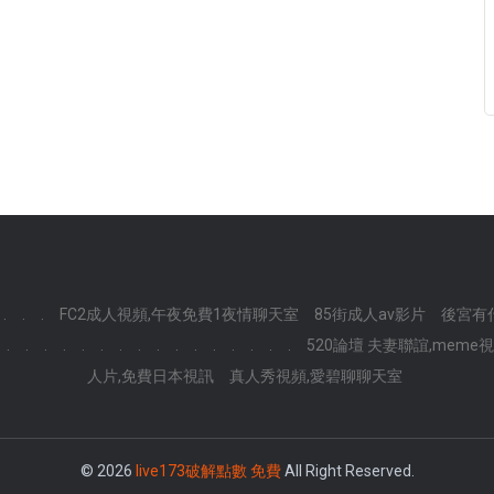
.
.
.
FC2成人視頻,午夜免費1夜情聊天室
85街成人av影片
後宮有
.
.
.
.
.
.
.
.
.
.
.
.
.
.
.
.
520論壇 夫妻聯誼,meme
人片,免費日本視訊
真人秀視頻,愛碧聊聊天室
© 2026
live173破解點數 免費
All Right Reserved.