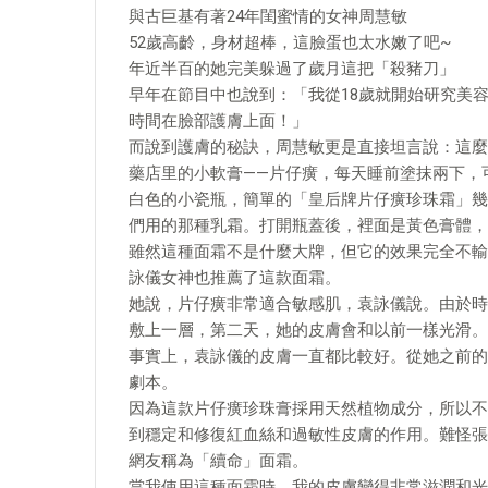
與古巨基有著24年閨蜜情的女神周慧敏
52歲高齡，身材超棒，這臉蛋也太水嫩了吧~
年近半百的她完美躲過了歲月這把「殺豬刀」
早年在節目中也說到：「我從18歲就開始研究美容，
時間在臉部護膚上面！」
而說到護膚的秘訣，周慧敏更是直接坦言說：這麼
藥店里的小軟膏——片仔癀，每天睡前塗抹兩下，
白色的小瓷瓶，簡單的「皇后牌片仔癀珍珠霜」幾
們用的那種乳霜。打開瓶蓋後，裡面是黃色膏體，
雖然這種面霜不是什麼大牌，但它的效果完全不輸
詠儀女神也推薦了這款面霜。
她說，片仔癀非常適合敏感肌，袁詠儀說。由於時
敷上一層，第二天，她的皮膚會和以前一樣光滑。
事實上，袁詠儀的皮膚一直都比較好。從她之前的
劇本。
因為這款片仔癀珍珠膏採用天然植物成分，所以不
到穩定和修復紅血絲和過敏性皮膚的作用。難怪張
網友稱為「續命」面霜。
當我使用這種面霜時，我的皮膚變得非常滋潤和光