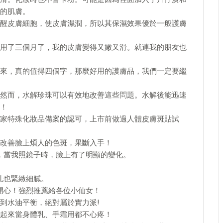
的肌膚。
醒皮膚細胞，使皮膚濕潤，所以其保濕效果優於一般護膚
用了三個月了，我的皮膚變得又嫩又滑。就連我的朋友也
來，真的值得四個字，那麼好用的護膚品，我們一定要繼
然而，水解珍珠可以有效地改善這些問題。水解後能迅速
！
家特殊化妝品備案的認可，上市前做過人體皮膚斑貼試
改善臉上煩人的色斑，果斷入手！
到，當我照鏡子時，臉上有了明顯的變化。
孔也緊緻細膩。
級開心！強烈推薦給各位小仙女！
到水油平衡，絕對屬於實力派!
起來當身體乳、手霜用都不心疼！