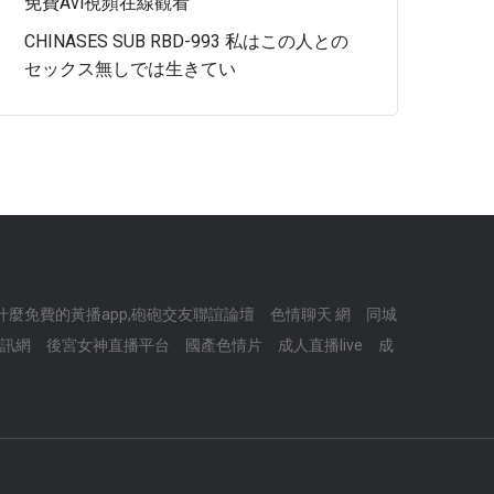
免費avi視頻在線觀看
CHINASES SUB RBD-993 私はこの人との
セックス無しでは生きてい
什麼免費的黃播app,砲砲交友聯誼論壇
色情聊天 網
同城
視訊網
後宮女神直播平台
國產色情片
成人直播live
成