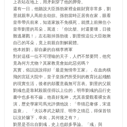
上衣站在地上，用矛刺穿了他的胛骨。
還有一日，他聽說大臣孫勃家裡金銀財寶非常多，劉
昱就親率人馬前去劫掠。孫勃當時正居喪在家，眼看
皇帝帶兵前來，知道家族不免橫死，就撲上前揪住小
皇帝劉昱的耳朵，罵道：「你比桀、紂還要壞，日後
難逃屠戮！」左右殺掉孫勃後，劉昱恨這位大臣敢揪
自己的耳朵，竟上前親自割解屍體。
他本姓劉，卻自豪的自稱李將軍
對於這樣一位不可理喻的天子，人們不禁要問，他究
竟為何方尤物？其家教竟會如此惡劣嗎？
其實，俗話說說得好「最是無情帝王家」，在血肉橫
飛的宮廷大院中，皇子皇孫們所受到的教育比起殘酷
的現實生活，後者的顛覆意義無可言表。劉昱的父親
劉彧也是靠弒殺親侄得以上位的，明帝劉彧的品行史
書中也多有不齒，他喜好鬼神，尤其喜愛觀看裸女表
演，歷史學家司馬光評價他說：「帝猜忍奢侈，宋道
益衰」、「夫以孝武之驕淫、明帝之猜忍，得保首領
以沒於牖下，幸矣，其何後之有？」
劉昱是否出自劉彧，史上也頗多爭論。「彧」與