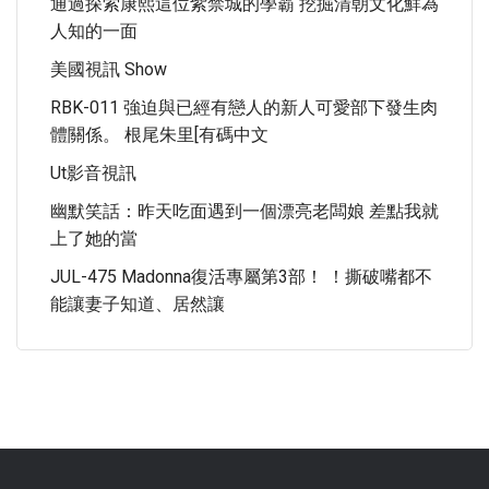
通過探索康熙這位紫禁城的學霸 挖掘清朝文化鮮為
人知的一面
美國視訊 Show
RBK-011 強迫與已經有戀人的新人可愛部下發生肉
體關係。 根尾朱里[有碼中文
Ut影音視訊
幽默笑話：昨天吃面遇到一個漂亮老闆娘 差點我就
上了她的當
JUL-475 Madonna復活專屬第3部！ ！撕破嘴都不
能讓妻子知道、居然讓