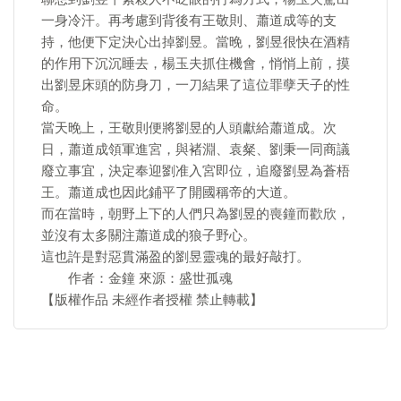
一身冷汗。再考慮到背後有王敬則、蕭道成等的支
持，他便下定決心出掉劉昱。當晚，劉昱很快在酒精
的作用下沉沉睡去，楊玉夫抓住機會，悄悄上前，摸
出劉昱床頭的防身刀，一刀結果了這位罪孽天子的性
命。
當天晚上，王敬則便將劉昱的人頭獻給蕭道成。次
日，蕭道成領軍進宮，與褚淵、袁粲、劉秉一同商議
廢立事宜，決定奉迎劉准入宮即位，追廢劉昱為蒼梧
王。蕭道成也因此鋪平了開國稱帝的大道。
而在當時，朝野上下的人們只為劉昱的喪鐘而歡欣，
並沒有太多關注蕭道成的狼子野心。
這也許是對惡貫滿盈的劉昱靈魂的最好敲打。
作者：金鐘 來源：盛世孤魂
【版權作品 未經作者授權 禁止轉載】