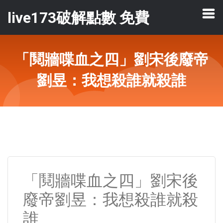
live173破解點數 免費
「鬩牆喋血之四」劉宋後廢帝
劉昱：我想殺誰就殺誰
「鬩牆喋血之四」劉宋後
廢帝劉昱：我想殺誰就殺
誰