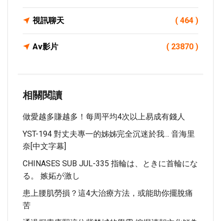
視訊聊天
( 464 )
Av影片
( 23870 )
相關閱讀
做愛越多賺越多！每周平均4次以上易成有錢人
YST-194 對丈夫專一的姊姊完全沉迷於我… 音海里
奈[中文字幕]
CHINASES SUB JUL-335 指輪は、ときに首輪にな
る。 嫉妬が激し
患上腰肌勞損？這4大治療方法，或能助你擺脫痛
苦