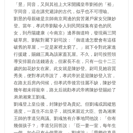
「昱」同音，又與其祖上大宋開國皇帝劉裕的「裕」
字同音，這在講究避諱的古代，似乎也不可理喻。
劉昱的母親確是京師南京周邊的貧苦屠戶家女兒陳妙
登。當年，孝武帝劉駿令人到民間採集有姿色的民
女，到丹陽建康（今南京）邊界御道時，發現兩三間
破草房。劉駿對屬下尉司說：「御道邊怎麼會有這樣
破舊的草屋，一定是家裡太窮了。」就下令對此家進
行援建，賜錢三萬為該家蓋瓦屋。不久，尉司按照領
導安排親自送錢過去，但家長不在，只有一位十二三
歲的如花妙女在家。此女就是陳妙登。尉司見她容質
秀美，便對孝武帝說了，孝武帝於是迎陳妙登入宮，
在路太后房內伺候，但孝武帝後宮佳麗不缺，陳妙登
幾年都未得寵幸，路太后就勸孝武帝將陳妙登賜給了
弟弟湘東王劉彧。
劉彧登上皇位後，封陳妙登為貴妃。但劉彧或因縱慾
過度，一直生不出皇子，就找來親近大臣、曾為湘東
王師的李道兒商議。劉彧煞有介事地問他說：「你有
幾個孩子？」李道兒回答說：「臣一妻一室，每年生
一個，如今已有十個男孩。」劉彧說：「愛卿你真是