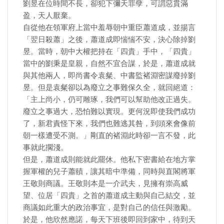
劉昱在位時間不長，卻犯下彌天罪孽，可謂惡貫滿
盈，天人厭棄。
自從他在領軍府上當中羞辱朝中重臣蕭道成，並揚言
「翌日殺蕭」之後，蕭道成即惴惴不安，決心除掉劉
昱。當時，朝中大權把持在「四貴」手中，「四貴」
當中的劉秉是皇親，自然不宜合謀，於是，蕭道成就
與其他兩人，即尚書令袁粲、中書監褚淵密謀廢掉劉
昱。但是袁粲卻以為廢立之事難保久全，就回絕道：
「主上尚小，仍可雕琢，我們可以幫助他改正過失。
廢立之事過大，恐怕難以實現。更何況即使我們成功
了，新君責怪下來，我們也難逃其咎，到頭來會像前
朝一樣遭受不測。」剛直的褚淵此時卻一言不發，此
事就此擱淺。
但是，蕭道成則能就此罷休。他私下密書給在地方掌
握軍權的兒子蕭賾，讓其暗中準備，同時與直閣將軍
王敬則商議。王敬則本是一介武夫，見擁有崇高威
望、位居「四貴」之首的蕭道成主動與自己結交，並
商議如此重大的政治事宜，是對自己的信任與激勵。
於是，他欣然應諾，每天下班後即回到家中，待到天