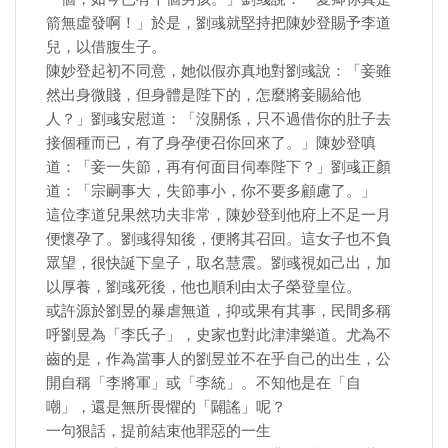
箭無虛發啊！」於是，劉彧就堅持把陳妙登賜予李道
兒，以借腹生子。
陳妙登起初不同意，她似假亦真地對劉彧說：「妾雖
然出身微賤，但身體是陛下的，怎麼將妾賜給他
人？」劉彧安慰道：「沒關係，只不過借你的肚子去
接個種而已，有了身孕便召你回來了。」陳妙登嗔
道：「妾一失節，再有何面目伺奉陛下？」劉彧正顏
道：「宗嗣事大，失節事小，你不要多顧慮了。」
這位李道兒果然功夫非常，陳妙登到他府上不足一月
便懷孕了。劉彧得知後，便將其召回。這女子也不負
眾望，很快誕下皇子，取名慧震。劉彧視如己出，加
以厚養，劉彧死後，他也順利由太子榮登皇位。
或許源於劉昱的暴虐無道，抑或果有其事，民間多稱
呼劉昱為「李氏子」，史家也對此津津樂道。尤為不
齒的是，作為當事人的劉昱並不在乎自己的出生，公
開自稱「李將軍」或「李統」。不知他是在「自
嘲」，還是無所畏懼的「闢謠」呢？
一句狠話，提前結束他罪惡的一生