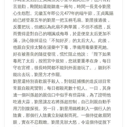
言規勸，剛開始還能聽進一兩句，時間一長竟令劉昱
心生怨懟。元徽五年即公元477年的端午節，王貞鳳賜
給已經登基五年的劉昱一把玉柄毛扇。劉昱接過後，
反覆把玩，但總以為此扇不夠華麗，不但不感恩，反
而覺得是對自己的嘲諷或侮辱，於是便皇太后更加不
滿，決心除掉這位「不知好歹」的太后大人。此後，
他親自安排太醫在湯藥中下毒，準備用毒藥要死她。
好在被善良的隨從發現，慌忙阻止他說：「陛下如果
毒死了太后，按照宮中規矩，您就要重孝在身，每日
守在宮裡，很長時間都不能到外面遊玩了。」聽到不
能出去玩，劉昱方才作罷。
劉昱還特別喜歡親手殺人，對朝廷捕獲的造反頭目常
常親自殺死臠割，每日都殺死數十犯人。一日，其身
邊一個叫孫超的親信口中似乎有些蒜味，為了證明他
吃過大蒜，劉昱讓左右將孫超控制，自己則親自動手
用刀剖腹探視。另一日，劉昱用鐵椎刺入一個行人的
陰囊，那個行人陰囊立刻破裂而死。一個侍從斂眉閉
眼，實在不忍觀瞻。劉昱見狀大怒，令這個侍從脫下