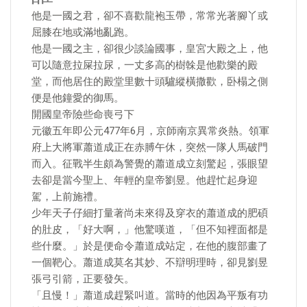
他是一國之君，卻不喜歡龍袍玉帶，常常光著腳丫或
屈膝在地或滿地亂跑。
他是一國之主，卻很少談論國事，皇宮大殿之上，他
可以隨意拉屎拉尿，一丈多高的樹榦是他歡樂的殿
堂，而他居住的殿堂里數十頭驢縱橫撒歡，卧榻之側
便是他鐘愛的御馬。
開國皇帝險些命喪弓下
元徽五年即公元477年6月，京師南京異常炎熱。領軍
府上大將軍蕭道成正在赤膊午休，突然一隊人馬破門
而入。征戰半生頗為警覺的蕭道成立刻驚起，張眼望
去卻是當今聖上、年輕的皇帝劉昱。他趕忙起身迎
駕，上前施禮。
少年天子仔細打量著尚未來得及穿衣的蕭道成的肥碩
的肚皮，「好大啊，」他驚嘆道，「但不知裡面都是
些什麼。」於是便命令蕭道成站定，在他的腹部畫了
一個靶心。蕭道成莫名其妙、不辯明理時，卻見劉昱
張弓引箭，正要發矢。
「且慢！」蕭道成趕緊叫道。當時的他因為平叛有功