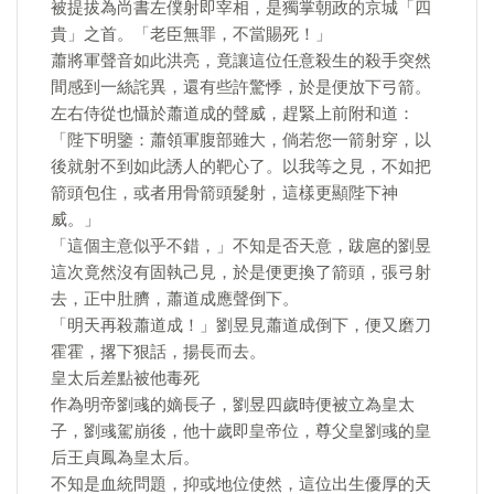
被提拔為尚書左僕射即宰相，是獨掌朝政的京城「四
貴」之首。「老臣無罪，不當賜死！」
蕭將軍聲音如此洪亮，竟讓這位任意殺生的殺手突然
間感到一絲詫異，還有些許驚悸，於是便放下弓箭。
左右侍從也懾於蕭道成的聲威，趕緊上前附和道：
「陛下明鑒：蕭領軍腹部雖大，倘若您一箭射穿，以
後就射不到如此誘人的靶心了。以我等之見，不如把
箭頭包住，或者用骨箭頭髮射，這樣更顯陛下神
威。」
「這個主意似乎不錯，」不知是否天意，跋扈的劉昱
這次竟然沒有固執己見，於是便更換了箭頭，張弓射
去，正中肚臍，蕭道成應聲倒下。
「明天再殺蕭道成！」劉昱見蕭道成倒下，便又磨刀
霍霍，撂下狠話，揚長而去。
皇太后差點被他毒死
作為明帝劉彧的嫡長子，劉昱四歲時便被立為皇太
子，劉彧駕崩後，他十歲即皇帝位，尊父皇劉彧的皇
后王貞鳳為皇太后。
不知是血統問題，抑或地位使然，這位出生優厚的天