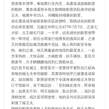
黑便青衣薄帶，匍匐爬行至內宮，為蕭道成探聽劉昱
的動靜。蕭道成還密令他主動聯絡劉昱的貼身侍從楊
玉夫、楊萬年等25人，伺機殺掉殘暴的劉昱。
就在蕭道成等秘密策動宮廷政變時，昏聵頑劣的劉昱
仍在肆意耍鬧。元徽五年即公元477年7月7日，正值七
夕節，古又稱乞巧節，一大早，頑劣成性的劉昱便帶
領一幫侍從，前往台岡進行他擅長的挑高比賽，之後
又到青園尼姑庵淫戲庵中尼姑，晚上再到新安寺偷
狗。偷到之後，他又興趣盎然地找到曇度道人，一起
烹享狗肉，大快朵頤，大碗飲酒，好不痛快。直至月
懸蒼穹，方才醉醺醺地回到仁壽殿休息。
也許是天欲滅之，劉昱當天一直覺得平素對自己頗為
恭敬的楊玉夫有些礙眼，其實當時他早已被蕭道成策
反。就在睡前，劉昱卻突然下令讓身邊的楊玉夫替自
己守望銀河，並下狠話說：「見到織女渡河，即來報
告；如果見不到，明天就殺你，取出肝肺。」或許是
酒精使然，或許是習慣使然，他的這句玩笑話卻深深
刺激了楊玉夫。
聯想到劉昱平素殺人不眨眼的行為方式，楊玉夫驚出