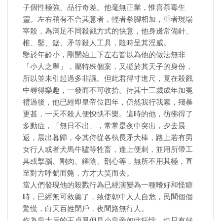
子個性極強、品行奇差。他毫無正業，惟喜荼毒生
靈。左右稍有不合其意者，輕者拳腳相加，重者現場
宰殺，為滿足不同殺戮方式的快意，他身邊常備針、
椎、鑿、鋸、矛等殺人工具，隨時呈其淫威。
鑒於年齡小，剛開始上下左右皆以為他的做法無非
「小人之舉」，屬特殊個案，又礙於其天子的身份，
所以並未引起過多非議。但此君得寸進尺，竟在殺戮
中尋得樂趣，一發而不可收拾。待其十三歲成年加冕
禮過後，他已經即皇帝位四年，仍然我行我素，殘暴
更甚，一天不殺人便怏怏不樂。這時的他，彷彿得了
多動症，「無日不出」，常常是夜中突出，夕去晨
返，晨出暮歸，令其侍從各執長矛大棒，路上若有男
女行人或者犬馬牛驢等牲畜，逢上便刺，並用所帶工
具或擊腦、割肉、錘陰、剖心等，無所不用其極，直
至對方呼號而斃，方才大笑而去。
當人們發現他的殺戮行為已經演變為一種嗜好和怪癖
時，已經無可救藥了，致使朝中人人自危，民間個個
驚慌，白天百姓閉戶，夜間路無行人。
作為皇太后的王貞鳳但見小皇帝如此狂悖，也只有好