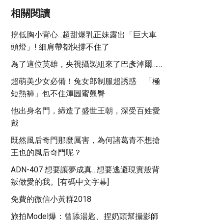
相關閱讀
挖低胸小背心...超甜爆乳正妹露出「巨大車
頭燈」! 細肩帶都快撐不住了
為了這位英雄，​央視攝製組來了巴彥淖爾……
超萌美少女必備！兔女郎制服超誘惑 「極
短熱褲」包不住渾圓蜜翹臀
他出身名門，締造了盛世王朝，深受百姓愛
戴
既然風后奇門那麼厲害，為何諸葛青不想搶
王也的風后奇門呢？
ADN-407 想要讓夢成真…想要逃避現實般背
叛做愛的我。[有碼中文字幕]
免費的微信小黃群2018
旅拍model爆：曾舔湯匙、捏奶頭幫攝影師