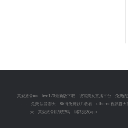
.
.
.
真愛旅舍ios
live173最新版下載
後宮美女直播平台
免費的
.
.
.
.
.
.
免費 語音聊天
85街免費影片收看
uthome視訊聊
天
真愛旅舍賬號密碼
網路交友app