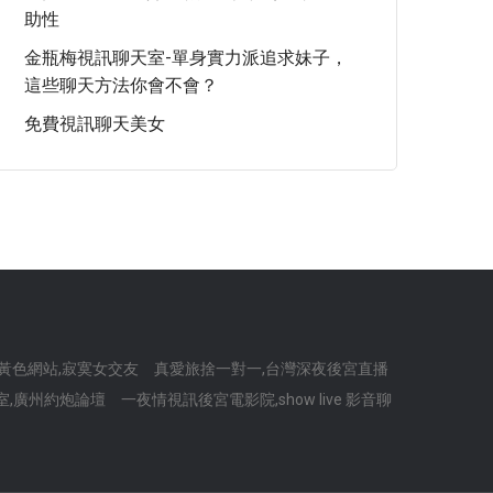
助性
金瓶梅視訊聊天室-單身實力派追求妹子，
這些聊天方法你會不會？
免費視訊聊天美女
黃色網站,寂寞女交友
真愛旅捨一對一,台灣深夜後宮直播
天室,廣州約炮論壇
一夜情視訊後宮電影院,show live 影音聊