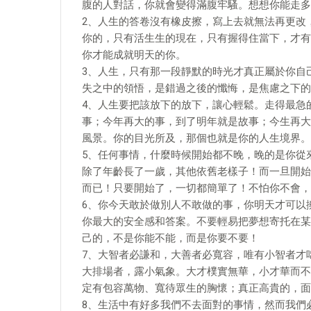
腹的人對話，你就會變得滿腹牢騷。想想你能走多
2、人生的答卷沒有橡皮擦，寫上去就無法再更改
你的，只有活生生的現在，只有握得住當下，才有
你才能成就明天的你。
3、人生，只有那一段靜默的時光才真正屬於你自
失之中的領悟，是錯過之後的懺悔，是焦慮之下的
4、人生要把該放下的放下，讓心輕鬆。走得最急
事；今年再大的事，到了明年就是故事；今生再大
風景。你的目光所及，那個也就是你的人生境界。
5、任何事情，什麼時候開始都不晚，晚的是你從
除了年齡長了一歲，其他依舊老樣子！而一旦開始
而已！只要開始了，一切都簡單了！不怕你不會，
6、你今天敢於做別人不敢做的事，你明天才可以
你最大的安全感和答案。不要輕易把夢想寄托在某
己的，不是你能不能，而是你要不要！
7、大智者必謙和，大善者必寬容，唯有小智者才
大排場者，露小氣象。大才樸實無華，小才華而不
定有包容萬物、寬待眾生的胸懷；真正高貴的，面
8、生活中有好多我們不去面對的事情，然而我們