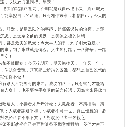
遠，取決於與誰同行。早安！
，過去的就讓它過去，否則就是跟自己過不去。真正屬於
可能掌控自己的命運。只有相信未來，相信自己，今天的
己。靜默，是喧囂以外的寧靜，是傷痛過後的治癒，是迷
沉思，是無奈之前的沉默，是勞累之後的休憩…
的，都是最美的風景；今天再大的事，到了明天就是小
的事，到了來世就是傳說。人生如行路，一路艱辛，一路
早安！
來都不敢開始！今天拖明天，明天拖後天，一年又一年，
，你就會發現，其實那些所謂的困難，都只是自己設想的
就怕你不做！
擁有別人不能擁有的東西。成功的路上，只有奮鬥才能給
個人身上，也不要在乎身邊的閑言碎語，因為未來是你自
咄咄逼人，小善者才斤斤計較；大氣象者，不講排場；講
實；大成者謙遜平和，小成者不可一世。真正優雅的，必
對強於己者不卑不亢，面對弱於己者平等視之。
必須不斷改變自己去面對這些不願意麵對的，我們才會不