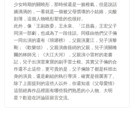
少女時期的關曉彤，那時候還是一臉稚氣，但是說話
嬌滴滴的，一看就是一個被父母慣壞的小姑娘，尖酸
刻薄，這個人物曉彤塑造的也很好。
此外，像「王副政委」王永泉、「江昌義」王宏父子
同演一部劇，也成為了一段佳話。同樣由他們父子倆
一同出演的還有《琅琊榜》，父親演夏江，兒子演黎
剛；《歡樂頌》，父親演曲筱綃的父親，兒子演關雎
爾的林師兄；《大江大河》，父親演小雷村的老書
記，兒子出演雷東寶的副手雷士根。其實父子倆的合
作還不止這些，更可貴的是，父子倆除了都是科班出
身的演員，還是劇組的執行導演，確實是很厲害了。
除了上面提到的這些人以外，你還知道《父母愛情》
這部經典作品裡面有哪些我們熟悉的小人物、大明
星？歡迎在評論區留言交流。