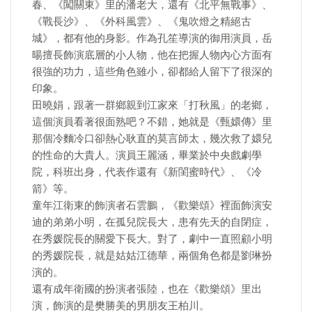
春、《闖關東》里的潘老大，還有《北平無戰事》、
《戰長沙》、《外科風雲》、《鬼吹燈之精絕古
城》，都有他的身影。作為孔笙導演的御用演員，岳
暘擅長飾演底層的小人物，他在把握人物內心方面有
很強的功力，這些角色雖小，卻都給人留下了很深的
印象。
田曉娟，跟著一群鄉親到江家來「打秋風」的老鄉，
這個演員看著很面熟吧？不錯，她就是《甄嬛傳》里
那個冷麵冷口卻熱心耿直的莫言師太，幾次救了嬛兒
的性命的大貴人。演員王麗涵，畢業於中央戲劇學
院，科班出身，代表作還有《新閨蜜時代》、《冷
箭》等。
童年江衛東的飾演者石雲鵬，《歡樂頌》裡面飾演安
迪的弟弟小明，在孤兒院長大，患有先天的自閉症，
在秀媛院長的關愛下長大。對了，劇中一直照顧小明
的秀媛院長，就是姑姑江德華，兩個角色都是劉琳扮
演的。
還有成年衛國的扮演者張陸，也在《歡樂頌》里出
演，飾演的是樊勝美的男朋友王柏川。