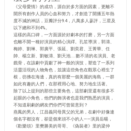
《父母愛情》的成功，源自於多方面的因素，更離不
開所有創作人員的心血和努力，才創造了開播五年熱
度不減的神話，豆瓣評分9.4，八萬多人蔘評，三星及
以下總和不到4%。
這樣的高口碑，一方面源於好劇本的打磨，另一方面
也離不開一種好演員的精心演繹。孔笙導演，郭濤、
梅婷、劉琳、郭廣平、張延、劉奕君、王菁華、任
帥、楊立新、劉敏濤、劉天池……數不清的名演員、老
戲骨，在該劇中貢獻了神一般的演技，塑造了一系列
活靈活現的人物角色，並讓這些角色在觀眾心裡生了
根，彷彿在海邊，真的有那麼一個美麗的海島，一群
如此有趣的人們，在那裡用心地、努力地生活著。
除了以上提到的那些主要角色，這部劇里還有很多不
起眼的小角色，他們的飾演者也是我們熟悉的演員，
不知道刷劇的網友們你們可曾留意到？
燕鳳的男人，江昌義同母異父的兄弟，在劇中好像連
個名字都沒有，卻是個來頭不小的人——演員岳暘，
《歡樂頌》里樊勝美的哥哥、《偽裝者》里的梁仲