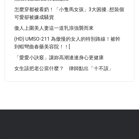
怎麼穿都被看奶！「小隻馬女孩」3大困擾...想裝個
可愛卻被嫌成騷貨
傲人上圍美人妻這一道乳浪強襲而來
(HD) UMSO-211 為傲慢的女人的特別路線！被幹
到蝦彎曲春藥美容院！！[
「愛愛小訣竅」讓妳高潮連連身心更健康
女生該把老公當什麼？ 律師點出「十不該」
.
.
.
.
.
.
.
.
.
.
.
.
.
.
.
.
.
.
.
.
.
.
.
.