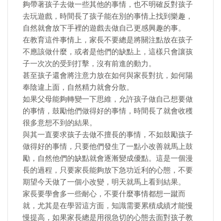
夠帶著孩子去做一些其他的事情，也不明確反對孩子
去玩遊戲，時間長了孩子能在別的事情上找到樂趣，
自然就會放下手裡的遊戲去做自己更感興趣的事。
在教育這件事情上，家長不要總是將關注點放在孩子
不應該做什麼，或者是他們的缺點上，這樣只會讓孩
子一次次的受到打擊，沒有前進的動力。
甚至孩子還會將注意力放在如何與家長對抗，如何陽
奉陰違上面，自然精力就會分散。
如果父母能夠轉變一下思維，允許孩子做自己想要做
的事情，鼓勵他們做得好的事情，時間長了就會收穫
很多意想不到的結果。
與其一直要求孩子去做不擅長的事情，不如鼓勵孩子
做得好的事情，只要他們發生了一點小改善就馬上鼓
勵，自然他們的缺點就會逐漸變成優點。這是一個漫
長的過程，只要家長能夠放下急功近利的心態，不要
期望今天做了一個小改變，明天就馬上看到結果。
家長要學會多一些耐心，不要什麼事情都想一蹴而
就，尤其是在學習這方面，知識需要累積成績才能慢
慢提高，如果家長總是用很急切的心態去面對孩子教