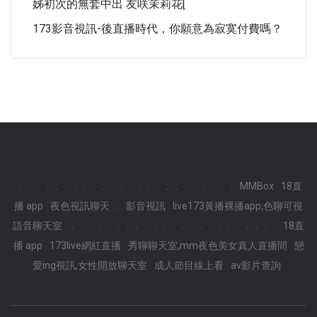
姊初次的無套中出 友咲茉莉花[
173影音視訊-後直播時代，你願意為寂寞付費嗎？
.
.
.
.
.
.
.
.
.
.
.
.
.
.
.
.
.
.
.
.
.
.
.
.
MMBox
18直
播 app
夜色視訊聊天
.
影音視訊
live173黃播裸播app,色聊可視
.
語音聊天室
.
.
.
.
.
.
.
.
.
.
.
.
.
.
.
.
.
.
.
.
.
.
.
18直
播 app
173live網紅直播
秀聊聊天室,mm夜色美女真人直播間
戀
愛ing視訊,女性開放聊天室
成人節目線上看
av影片查詢