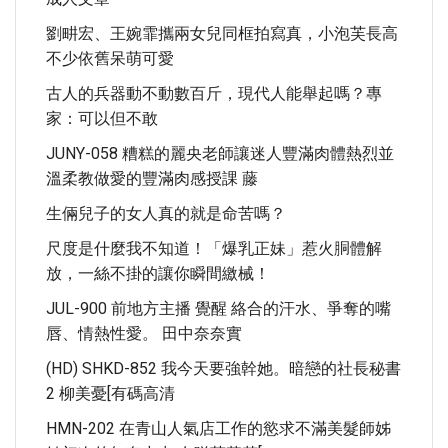
劉畊宏、王婉霏攜兩女兒同框拍寫真，小泡芙長高
不少依舊呆萌可愛
古人的兵器動不動數百斤，現代人能舉起嗎？專
家：可以但不敢
JUNY-058 糟糕的麗央老師讓迷人豐滿肉體熱烈並
溫柔教做愛的豐滿肉感授課 藤
生倆兒子的女人真的就是命苦嗎？
尺度是什麼我不知道！「爆乳正妹」惹火胴體解
放，一絲不掛的讓你瞬間繳械！
JUL-900 前地方主播 覺醒 絡合的汗水、爭奪的嘴
唇、情熱性愛。 田中奈奈實
(HD) SHKD-852 我今天要強幹她。暗戀的社長秘書
2 柳美憂[有碼高清
HMN-202 在青山人氣店工作的慾求不滿美髮師姊