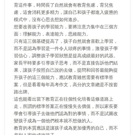
育這件事，時間長了自然就會有教育焦慮，育兒焦
慮，這會消耗更多精力，讓自己和孩子都進入疲憊的
模式中，沒有心思去想如何進步。
想要改善孩子的學習能力，要將注意力集中在三個方
面：理解能力，表達能力，思維能力。
只有這三個基礎提高了，孩子自然就會喜歡上學習，
而不是認為學習是一件令人頭疼的事情，激發孩子學
習信心，調整孩子學習狀態是提高成績最好的武器。
家長平時要多引導孩子思考，而不是直接告訴他們結
果，讓孩子按照自己說的去做，提問和回答最能夠提
升孩子的這三個能力，應試教育雖然需要有標準答
案，但是看看每年高考作文，高分的文章總是不按套
路出牌。
這也能看出當下教育正在往個性化培養這條道路上
走，所謂的標準答案正在慢慢失去價值，所以家長要
學會引導孩子去做他們認為對的事情，而不是試圖改
變孩子成為一個他們根本就不想做的人。
教育的本質應該是讓孩子成為更加優秀的自己，而不