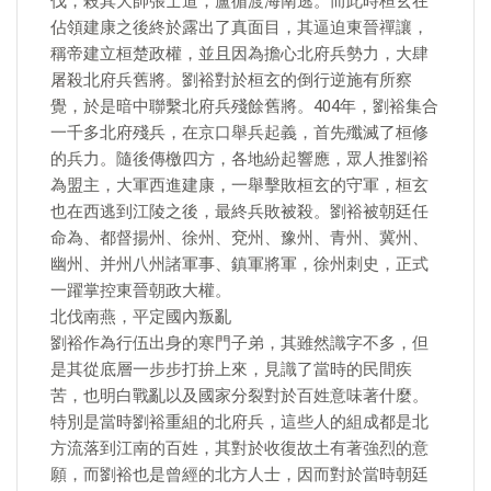
伐，殺其大帥張士道，盧循渡海南逃。而此時桓玄在
佔領建康之後終於露出了真面目，其逼迫東晉禪讓，
稱帝建立桓楚政權，並且因為擔心北府兵勢力，大肆
屠殺北府兵舊將。劉裕對於桓玄的倒行逆施有所察
覺，於是暗中聯繫北府兵殘餘舊將。404年，劉裕集合
一千多北府殘兵，在京口舉兵起義，首先殲滅了桓修
的兵力。隨後傳檄四方，各地紛起響應，眾人推劉裕
為盟主，大軍西進建康，一舉擊敗桓玄的守軍，桓玄
也在西逃到江陵之後，最終兵敗被殺。劉裕被朝廷任
命為、都督揚州、徐州、兗州、豫州、青州、冀州、
幽州、并州八州諸軍事、鎮軍將軍，徐州刺史，正式
一躍掌控東晉朝政大權。
北伐南燕，平定國內叛亂
劉裕作為行伍出身的寒門子弟，其雖然識字不多，但
是其從底層一步步打拚上來，見識了當時的民間疾
苦，也明白戰亂以及國家分裂對於百姓意味著什麼。
特別是當時劉裕重組的北府兵，這些人的組成都是北
方流落到江南的百姓，其對於收復故土有著強烈的意
願，而劉裕也是曾經的北方人士，因而對於當時朝廷