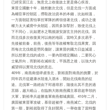
已經安居江左，無意北上收復故土更是痛心疾首。
東晉立國數十年，雖然數次北伐，但是北伐一方面成
為權臣掌控朝廷，撈取政治資本的本錢，比如桓溫，
一方面朝廷害怕掌控軍隊的將領借著北伐，成功之後
權力太大威脅中央朝廷，因而多加掣肘，致使北伐上
下不同心，比如淝水之戰後謝安謝玄主持的北伐。因
而北伐多次收復黃河以南的地區，當時又多次易手，
先後被前秦，前燕，後燕等等政權奪取北伐果實。因
而每次北伐都是勞民傷財，讓東晉的國力日益減退，
所以想要北伐的成功，一要內部穩定團結，二要民心
士氣所向，而劉裕在滅桓玄，平孫恩之後，以強大的
威望得以實現北伐的意志。
409年，南燕南侵肆虐淮北，劉裕面對南燕的挑釁，於
同年四月從建康水陸進入泗水，開始北伐南燕的征
途。北伐軍一路經由下邳過琅邪，隨後出其不意的過
莒縣，越大峴山，在臨朐大敗南燕國主慕容超率領的
大軍，劉裕率兵趁勝進軍南燕都城廣固。410年二月，
廣固被東晉軍攻破，慕容超被俘，南燕滅亡。北伐的
第一期，劉裕就取得了良好開局，一舉收復了當時盤