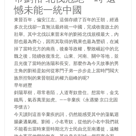
憾未能一統中國
東晉百年，偏安江左。這個存續了百年的王朝，經過
多次北伐卻一直無法最終統一中國，完成收復故土的
壯舉。其中北伐以東晉末年的劉裕北伐規模最大，內
部也最為齊心，因而其取得的戰果也最為豐碩，在滅
掉了當時北方的南燕，後秦等政權，擊敗崛起中的北
魏之後，陸續收復淮北、山東、河南、關中等地，並
且光復了當時的洛陽和長安。那麼作為今天故事的男
主角的劉裕是如何從寒門子弟一步步走上當時門閥大
族所控制的東晉朝廷的權力巔峰的呢?
早年經歷
斜陽草樹，尋常巷陌，人道寄奴曾住。想當年，金戈
鐵馬，氣吞萬里如虎。——辛棄疾《永遇樂·京口北固
亭懷古》
今天讀到這首辛棄疾的詞，仍然能感受其中的蕩氣迴
腸豪邁氣概。劉裕，小名寄奴，從他的小名中我們就
不能看出當時東晉時期北方士民由北至南遷徙，遠離