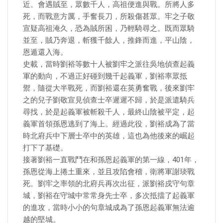
近。會遇賊至，眾數千人，高祖便進與戰。所將人多
死，而戰意方厲，手奮長刀，所殺傷甚眾。牢之子敬
宣疑高祖淹久，恐為賊所困，乃輕騎尋之。既而眾騎
並至，賊乃奔退，斬獲千餘人，推鋒而進，平山陰，
恩遁還入海。
史載，當時劉裕等數十人被劉牢之派往吳地偵查起義
軍的動向，不過正好碰到幾千起義軍，劉裕率眾抵
禦，隨從大半戰死，而劉裕還在英勇奮戰，後來劉牢
之的兒子劉敬宣見偵查士卒遲遲不歸，於是派遣騎兵
尋找，於是起義軍被斬殺千人，最終山陰被平定，起
義軍首領孫恩逃到了海上。經過此役，劉裕成為了當
時北府兵中下層士卒中的英雄，這也為他後來的崛起
打下了基礎。
接著劉裕一直戰鬥在和孫恩起義軍的第一線，401年，
孫恩從海上捲土重來，並且攻陷會稽，衛將軍謝琰戰
死。劉牢之率領的北府兵再次出征，派劉裕戍守句章
城，劉裕在守城中常常身先士卒，多次抵擋了起義軍
的進攻，當時小小的句章城成為了孫恩起義軍無法逾
越的堅城。