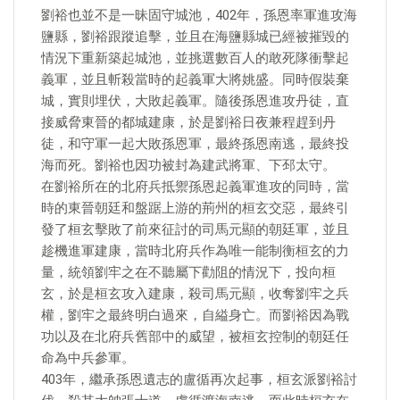
劉裕也並不是一昧固守城池，402年，孫恩率軍進攻海
鹽縣，劉裕跟蹤追擊，並且在海鹽縣城已經被摧毀的
情況下重新築起城池，並挑選數百人的敢死隊衝擊起
義軍，並且斬殺當時的起義軍大將姚盛。同時假裝棄
城，實則埋伏，大敗起義軍。隨後孫恩進攻丹徒，直
接威脅東晉的都城建康，於是劉裕日夜兼程趕到丹
徒，和守軍一起大敗孫恩軍，最終孫恩南逃，最終投
海而死。劉裕也因功被封為建武將軍、下邳太守。
在劉裕所在的北府兵抵禦孫恩起義軍進攻的同時，當
時的東晉朝廷和盤踞上游的荊州的桓玄交惡，最終引
發了桓玄擊敗了前來征討的司馬元顯的朝廷軍，並且
趁機進軍建康，當時北府兵作為唯一能制衡桓玄的力
量，統領劉牢之在不聽屬下勸阻的情況下，投向桓
玄，於是桓玄攻入建康，殺司馬元顯，收奪劉牢之兵
權，劉牢之最終明白過來，自縊身亡。而劉裕因為戰
功以及在北府兵舊部中的威望，被桓玄控制的朝廷任
命為中兵參軍。
403年，繼承孫恩遺志的盧循再次起事，桓玄派劉裕討