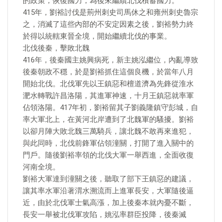
的政策，恢復國力，為後來繼續北伐積蓄國力。
415年，劉裕討伐是荊州刺史司馬休之和雍州刺史魯宗
之，消滅了這些內部的不安定因素之後，劉裕勢力終
於得以統轄東晉全境，開始繼續北伐的事業。
北伐後秦，擊敗北魏
416年，後秦國主姚興病死，新主姚泓繼位，內亂導致
後秦朝政不穩，於是劉裕抓住這個良機，於當年八月
開始北伐。北伐軍先以王鎮惡和檀道濟為先鋒從淮水
淝水轉戰許昌洛陽，其進軍神速，十月王鎮惡就率軍
佔領洛陽。417年初，劉裕留其子劉義隆鎮守彭城，自
率大軍北上，在黃河北岸遭到了北魏軍的騷擾。劉裕
以卻月陣大敗北魏三萬騎兵，讓北魏不敢再來進犯，
與此同時，北伐前鋒軍佔領潼關，打開了進入關中的
門戶。隨後劉裕率領的北伐大軍一舉西進，全面收復
河南全境。
劉裕大軍達到潼關之後，聽取了部下王鎮惡的建議，
讓其率水軍沿著渭水溯流而上進軍長安，大軍隨後逼
近，由於北伐軍士氣高漲，加上後秦本就內憂不斷，
長安一舉被北伐軍攻陷，姚泓率群臣投降，後秦滅