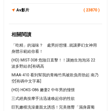
Av影片
( 23870 )
相關閱讀
「吃精」的滋味？ 處男好想懂...就讓夢幻女神用
身體示範給你看！
(HD) MIST-308 危險日直擊！！讓她生泡泡浴 22
波多野結衣[有碼高
MIAA-410 看到幫我的青梅竹馬被欺負而勃起 南乃
空[有碼中文字幕]
(HD) HOKS-086 嫩妻2 中年男的憧憬
三式經典按摩手法迅速喚起你的性欲
巨乳嫩模洗澡畫面太誘惑！完美翹臀「濕身露葡