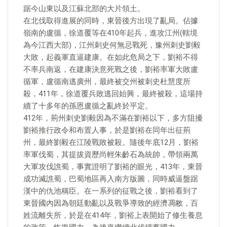
踞今山東以及江蘇北部的大片領土。
在北伐取得進展的同時，東晉後方出現了亂局。佔據
嶺南的盧循，徐道覆等在410年起兵，進攻江州(轄境
為今江西大部)，江州刺史何無忌戰死，豫州刺史劉毅
大敗，起義軍直逼建康。在如此危局之下，劉裕不得
不率兵南返，在建康決意死戰之後，劉裕率軍大敗盧
循軍，盧循南逃廣州，最終被交州被刺史杜慧度所
殺，411年，徐道覆兵敗逃回始興，最終被殺，這場持
續了十多年的孫恩盧循之亂終於平定。
412年，荊州刺史劉毅因為不滿在劉裕以下，多方阻擾
劉裕推行政令和布置人事，於是劉裕在同年出征荊
州，最終劉毅在江陵戰敗被殺。隨後年底12月，劉裕
率軍伐蜀，其提拔資歷尚輕朱齡石為統帥，帶領兩萬
大軍攻伐譙蜀，事實證明了劉裕的眼光，413年，東晉
成功滅譙蜀，巴蜀地區再入南方版圖，同時威逼盤踞
漢中的仇池稱臣。在一系列的征戰之後，劉裕看到了
東晉國內因為朝廷動亂以及戰爭導致的經濟凋敝，百
姓流離失所，於是在414年，劉裕上表開始了修生養息