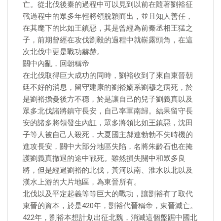
亡。從北伐後秦的過程中可以見到以前在隨著劉裕征
戰過程中的眾多年輕將領脫穎而出，並且知人善任，
在其麾下的比如王鎮惡，其是曾經為前秦丞相王猛之
子，前期曾經在攻伐劉毅的過程中就嶄露頭角，在這
次北伐中更是戰功赫赫。
關中內亂，回朝稱帝
在北伐取得巨大成功的同時，劉裕收到了來自東晉朝
廷不好的消息，留守建康的劉裕嫡系劉穆之病死，於
是劉裕擔憂後方不穩，於是讓自己的兒子劉義真以及
眾多北伐諸將鎮守長安，自己率軍南歸。結果留守長
安的諸多將領發生內訌，眾多將領比如王鎮惡，沈田
子等人被自己人殺死，大夏國主郝連勃勃不失時機的
進攻長安，關中大部分地區失陷，名將朱齡石也在掩
護劉義真撤退的途中戰死。雖然損失關中和眾多良
將，但是經過劉裕的北伐，黃河以南、淮水以北以及
漢水上游的大片地區，為東晉所有。
北伐以及平定起義等等巨大的戰功，讓劉裕有了取代
東晉的資本，於是420年，劉裕代晉稱帝，東晉滅亡。
422年，劉裕本想計划出征北魏，消滅這個盤踞中國北