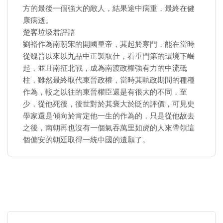
方的最後一個強大的敵人，結果途中病重，最終在健
康病逝。
楚客垃圾君評語
劉裕作為南朝宋的開國皇帝，其起於寒門，能在當時
從魏晉以來以九品中正製取仕，看重門第的環境下崛
起，並且南征北戰，成為南渡政權強有力的中流砥
柱，雖然最終取代東晉政權，當時其執政期間的種種
作為，較之以往的東晉權臣還是有很大的不同，至
少，從他死後，後世對於其褒大於貶的評價，可見史
學家還是傾向於肯定他一生的作為的，只是從他故去
之後，南朝再也沒有一個氣吞萬里如虎的人來帶領這
個偏安的朝廷取得一統中國的遺願了。