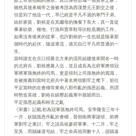
故土寄居他鄉的無奈。其出身在彭城一個貧寒之家，
雖然其後來稱帝之後被考證為西漢楚元王劉交之後，
但是到了他這一代，早已經是平凡不過的寒門子弟。
由於家貧，劉裕是在其繼母的撫養下長大，其一直從
事著砍柴、種地、打漁和賣草鞋等比較底層的工作。
如果沒有後來的從軍，也許劉裕的一生也就是隨著那
個時代的起伏，隨波逐流，過完自己平凡而普通的一
生。
當時謝玄在京口招募北方來的流民組建後來聞名一時
的北府兵，劉裕應募入伍，並且成長為北府軍將領冠
軍將軍孫無終的司馬，更是得到上司孫無終的賞識，
並被推薦到當時北府兵中著名將領劉牢之麾下，前往
平定當時的在會稽等東南八郡作亂的孫恩起義。所謂
時勢造英雄，劉裕在鎮壓起義軍中脫穎而出。
平定孫恩起義和桓玄之亂
《宋書》記載;初為冠軍孫無終司馬。安帝隆安三年十
一月，妖賊孫恩作亂於會稽，晉朝衛將軍謝琰、前將
軍劉牢之東討。牢之請高祖參府軍事。十二月，牢之
至吳，而賊緣道屯結，牢之命高祖與數十人，覘賊遠