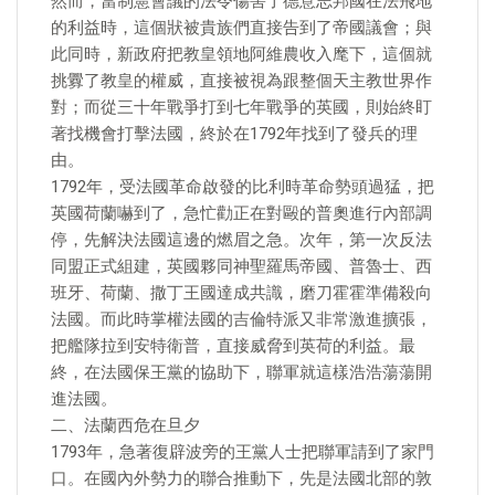
然而，當制憲會議的法令傷害了德意志邦國在法飛地
的利益時，這個狀被貴族們直接告到了帝國議會；與
此同時，新政府把教皇領地阿維農收入麾下，這個就
挑釁了教皇的權威，直接被視為跟整個天主教世界作
對；而從三十年戰爭打到七年戰爭的英國，則始終盯
著找機會打擊法國，終於在1792年找到了發兵的理
由。
1792年，受法國革命啟發的比利時革命勢頭過猛，把
英國荷蘭嚇到了，急忙勸正在對毆的普奧進行內部調
停，先解決法國這邊的燃眉之急。次年，第一次反法
同盟正式組建，英國夥同神聖羅馬帝國、普魯士、西
班牙、荷蘭、撒丁王國達成共識，磨刀霍霍準備殺向
法國。而此時掌權法國的吉倫特派又非常激進擴張，
把艦隊拉到安特衛普，直接威脅到英荷的利益。最
終，在法國保王黨的協助下，聯軍就這樣浩浩蕩蕩開
進法國。
二、法蘭西危在旦夕
1793年，急著復辟波旁的王黨人士把聯軍請到了家門
口。在國內外勢力的聯合推動下，先是法國北部的敦