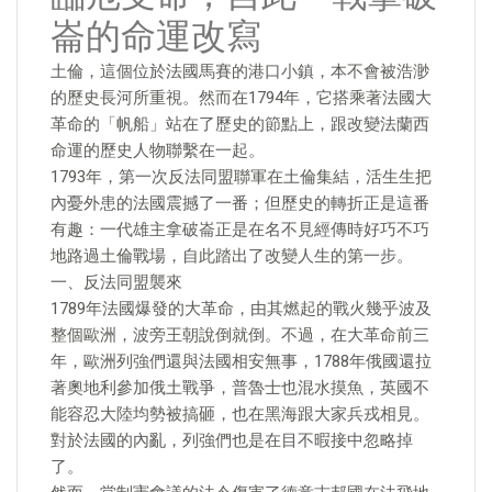
崙的命運改寫
土倫，這個位於法國馬賽的港口小鎮，本不會被浩渺
的歷史長河所重視。然而在1794年，它搭乘著法國大
革命的「帆船」站在了歷史的節點上，跟改變法蘭西
命運的歷史人物聯繫在一起。
1793年，第一次反法同盟聯軍在土倫集結，活生生把
內憂外患的法國震撼了一番；但歷史的轉折正是這番
有趣：一代雄主拿破崙正是在名不見經傳時好巧不巧
地路過土倫戰場，自此踏出了改變人生的第一步。
一、反法同盟襲來
1789年法國爆發的大革命，由其燃起的戰火幾乎波及
整個歐洲，波旁王朝說倒就倒。不過，在大革命前三
年，歐洲列強們還與法國相安無事，1788年俄國還拉
著奧地利參加俄土戰爭，普魯士也混水摸魚，英國不
能容忍大陸均勢被搞砸，也在黑海跟大家兵戎相見。
對於法國的內亂，列強們也是在目不暇接中忽略掉
了。