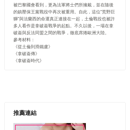
被巴黎國會看到，更為法軍將士們所擁戴，並在隨後
的鎮壓保王黨戰役中再次被重用。自此，這位"荒野巨
獅"與法蘭西的命運真正連接在一起，土倫戰役也被許
多人看作是拿破崙戰爭的起點。不久以後，一場在拿
破崙與反法同盟之間的戰爭，徹底席捲歐洲大陸。
參考材料：
《從土倫到滑鐵盧》
《拿破崙傳》
《拿破崙時代》
推薦連結