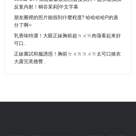
反复內射！桐谷茉莉[中文字幕
朋友圈裡的照片能假到什麼程度? 哈哈哈哈P的過
分了啊~
乳香味特濃！大眼正妹胸前超ㄉㄨㄞ肉蒲看起來好
可口...
正妹嘗試和服誘惑！胸前ㄉㄨㄞㄉㄨㄞ太可口掀衣
大露完美翹臀...
.
.
.
.
.
.
.
.
.
.
.
.
.
.
.
.
.
.
.
.
.
.
.
.