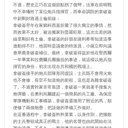
不過，歷史正巧在這個節點拐了個彎，法軍在前哨戰
中不幸犧牲了某位炮兵指揮官，而奉命調防的拿破崙
中尉剛好路過土倫前線：
拿破崙早年在家鄉科西嘉折騰了很久獨立的事情，然
而效果不太好，被迫搬家到普羅旺斯，這次出差的路
線里剛好有土倫。拿破崙的好朋友薩利希蒂知道這事
激動得不行，他當時是議會的特派員，小薩立即向議
會舉薦拿破崙補位。最終，拿破崙得益於他在聖西爾
一年畢業和拉費爾兵團服役的事迹，就這樣以炮兵指
揮官的身份，初次出現在共和國的戰場上。
拿破崙接手的炮兵部隊形同虛設，士兵既不會用火炮
也不會修，長官不知道炮的射程，這也是為難拿破崙
了。不過實幹家非常靠譜，拿破崙一來就著手搜集火
炮彈藥，在奧利烏爾建起一個簡易的兵工廠。為保證
軍隊機動和工事構築，拿破崙還徵用了附近的馬，順
便修了兩個炮壘，把該做的準備工作做好。
在這番過程中，拿破崙矜矜業業，以身作則，把懶散
的士兵整頓成真正的戰士，他的名聲也由此開始在法