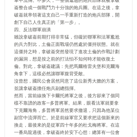
軍中流傳。不多久，一整個邋遢的炮兵部隊就被拿破
崙整合成一個戰鬥力十分強的炮兵團。在這之後，拿
破崙就率領著這支自己一手重新打造的炮兵部隊，開
創下自己人生真正的「第一步」。
四、反法聯軍崩潰
雖說拿破崙前期打得非常猛，但礙於聯軍和法軍尷尬
的兵力對比，土倫正面戰場仍然處於僵持狀態。就在
這僵持之時，拿破崙突然發現了進攻土倫的作戰計劃
的漏洞，想是按之前的打法怕不知何時才能收復土
倫。對此，拿破崙建議：先把馬爾格雷夫堡和克爾海
角拿下，這樣必然讓聯軍腹背受敵。
沒曾想，國民公會居然同意了這位新秀大膽的方案，
並讓拿破崙擔任炮兵副總指揮。
然而，當前線換下卡爾托將軍之後，後方卻來了個同
樣不靠譜的政客—多普將軍。結果，眼看法軍就要拿
下克爾海角，多普將軍居然要求撤退，只因為他某位
副官中流彈而亡。於是前線軍官又要求把這個新來的
換走，最後來的是從軍四十年多的杜戈梅將軍。在這
一番烏龍過後，拿破崙終於安下心想：總算有一位會