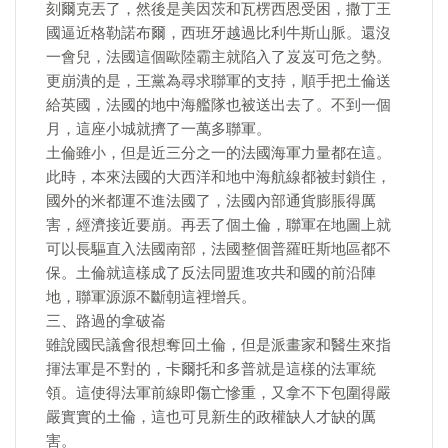
刻爾克丟了，然後是美因茨和瓦楞西恩受困，撒丁王
國逼近格勒諾布爾，西班牙越過比利牛斯山脈。還沒
一會兒，法國這個歐陸霸主就陷入了岌岌可危之勢。
更崩潰的是，王黨為尋求聯軍的支持，順手把土倫送
給英國，法國的地中海艦隊也被送出去了。不到一個
月，這座小城就擠了一萬多聯軍。
土倫雖小，但是近三分之一的法國海軍力量都在這。
此時，本來法國的大西洋和地中海航線都被封鎖住，
國外的米都運不進法國了，法國內部通貨膨脹得厲
害，經濟接近要崩。再丟了個土倫，聯軍在地圖上就
可以長驅直入法國南部，法國整個普羅旺斯地區都不
保。土倫就這樣成了反法同盟進攻共和國的前沿陣
地，聯軍源源不斷朝這裡增兵。
三、路過的拿破崙
雖說國民議會很想奪回土倫，但是派畫家和醫生來指
揮法軍是不對的，卡爾托和多普就是這樣的法軍統
領。這使得法軍前線即傷亡慘重，又拿不下包圍得嚴
嚴實實的土倫，這也可見新生的政權缺人才缺的厲
害。