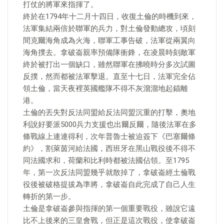
打仗的將軍來指揮了。
終於在1794年十二月十四日，收復土倫的時機到來，
法軍集結兩倍於聯軍的兵力，對土倫發動總攻，頃刻
間克爾海角成為火海，聯軍工事告破，法軍從兩翼向
海角撲去。拿破崙親率預備隊衝鋒，在凌晨時刻敵軍
終於被打出一個缺口，雖然聯軍在拂曉時分多次試圖
反撲，然而都被法軍擊退。直至十七日，法軍完全佔
領土倫，當天夜裡英國艦隊不得不灰溜溜地起錨離
港。
土倫的丟失對反法同盟給反法同盟沉重的打擊，奧地
利說好要派5000兵力支援也出爾反爾，隨後法軍在多
條戰線上連連得利，次年普魯士被迫簽下《巴塞爾條
約》，割萊茵河給法國，西班牙在黑山戰役後不得不
同法國求和，荷蘭和比利時都被法國佔領。至1795
年，第一次反法同盟幾乎就散掉了，拿破崙經土倫戰
役後被破格提拔為準將，拿破崙自此完成了自己人生
轉折的第一步。
土倫是拿破崙參與指揮的第一個重要戰役，雖說它遠
比不上後來的三皇會戰，但正是這次戰役，使拿破崙