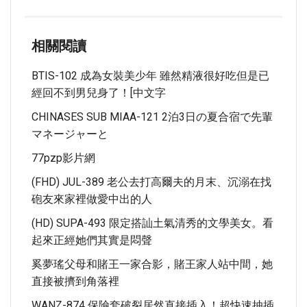
相關閱讀
BTIS-102 成為女裝美少年 雖然精液很好吃但是已
經回不到男兒身了！[中文字
CHINASES SUB MIAA-121 2泊3日の夏合宿で先輩
マネージャーと
77pzp影片網
(FHD) JUL-389 老公去打高爾夫的月末、沉溺在找
砲友來家裡做愛中出的人
(HD) SUPA-493 限定搭訕土氣清秀的文學美女。看
起來正經她們其實是悶聲
奚夢瑤父母和賭王一家合影，賭王家人站中間，她
直接被擠到角落裡
WANZ-874 保險套破裂居然直接插入！超快速抽插