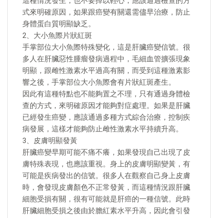
這種情況發生，也不要掉以輕心，應該通過檢查的方
式來明確原因，如果跟癌變有關還需儘早治療，防止
身體蛋白質明顯缺乏。
2、大小魚際片狀紅斑
手掌部位大小魚際特殊變化，這是肝臟癌變信號。很
多人在肝臟惡性腫瘤發病過程中，毛細血管擴張現象
明顯，跟雌性激素水平過高有關，而受到這種激素影
響之後，手掌部位大小魚際會有片狀紅斑產生。
因此有這種特點也不能夠置之不理，只有通過身體檢
查的方式，來明確原因才能夠對症處理。如果是肝臟
已經發生癌變，應該通過多種方式綜合治療，控制疾
病發展，這樣才能夠防止雌性激素水平持續升高。
3、皮膚明顯發黃
肝臟癌變早期可能不痛不癢，如果發現自己出現了皮
膚特殊表現，也應該重視。身上的皮膚明顯變黃，有
可能是疾病發出的信號。很多人在觀察自己身上皮膚
時，會發現皮膚顏色不正常發黃，而這種情況跟肝臟
細胞受損有關，很有可能就是肝癌的一種信號。此時
肝臟細胞受損之後由於膽紅素水平升高，因此會引發