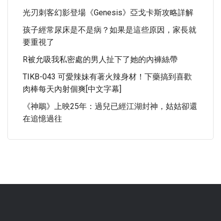
光刃刺客幻影登場《Genesis》亞戈卡斯攻略詳解
孩子經常尿床是不是病？如果是這些原因，家長就
要重視了
R被允吸我私密處的男人扯下了她的內褲絲帶
TIKB-043 可愛辣妹有著火辣身材！下藥搞到喜歡
肉棒每天內射個爽[中文字幕]
《神鵰》上映25年：過兒已經江湖封神，姑姑卻還
在追憶過往