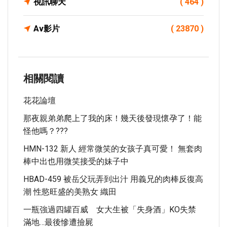
視訊聊天
( 464 )
Av影片
( 23870 )
相關閱讀
花花論壇
那夜親弟弟爬上了我的床！幾天後發現懷孕了！能
怪他嗎？???
HMN-132 新人 經常微笑的女孩子真可愛！ 無套肉
棒中出也用微笑接受的妹子中
HBAD-459 被岳父玩弄到出汁 用義兄的肉棒反復高
潮 性慾旺盛的美熟女 織田
一瓶強過四罐百威 女大生被「失身酒」KO失禁
滿地…最後慘遭撿屍