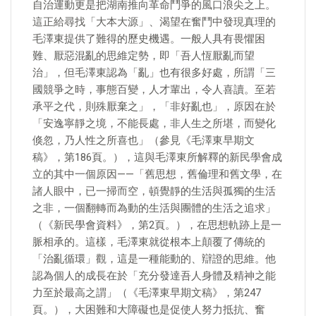
自治運動更是把湖南推向革命鬥爭的風口浪尖之上。
這正給尋找「大本大源」、渴望在奮鬥中發現真理的
毛澤東提供了難得的歷史機遇。一般人具有畏懼困
難、厭惡混亂的思維定勢，即「吾人恆厭亂而望
治」，但毛澤東認為「亂」也有很多好處，所謂「三
國競爭之時，事態百變，人才輩出，令人喜讀。至若
承平之代，則殊厭棄之」，「非好亂也」，原因在於
「安逸寧靜之境，不能長處，非人生之所堪，而變化
倏忽，乃人性之所喜也」（參見《毛澤東早期文
稿》，第186頁。），這與毛澤東所解釋的新民學會成
立的其中一個原因——「舊思想，舊倫理和舊文學，在
諸人眼中，已一掃而空，頓覺靜的生活與孤獨的生活
之非，一個翻轉而為動的生活與團體的生活之追求」
（《新民學會資料》，第2頁。），在思想軌跡上是一
脈相承的。這樣，毛澤東就從根本上顛覆了傳統的
「治亂循環」觀，這是一種能動的、辯證的思維。他
認為個人的成長在於「充分發達吾人身體及精神之能
力至於最高之謂」（《毛澤東早期文稿》，第247
頁。），大困難和大障礙也是促使人努力抵抗、奮