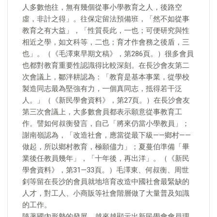
人多數他往，無有幾個從事小學教育之人，後路空
虛，非計之得」。往保定留法預備班，「然不如從事
教育之有大益」，「性質長此，一也；可便研究與性
相近之學，如文科等，二也；育才作會務之後盾，三
也」。（《毛澤東早期文稿》，第286頁。）很多會員
也都對教育重要性認識得比較深刻。在長沙會友第二
次會議上，鄒泮耕認為：「教育是基本事業，從學校
製造同志最為堅強有力，一個真同志，抵得若干泛
人。」（《新民學會資料》，第27頁。）在長沙會友
第三次會議上，大多數會員都表示願意從事教育工
作。譬如何叔衡發言，自己「將來仍當小學教員」；
謝南嶺認為，「改造社會，應當從最下級——鄉村——
做起，所以鄉村教育，極願儘力」；夏蔓伯準備「畢
業後任教員幾年」，「十年後，再出洋」。（《新民
學會資料》，第31—33頁。）毛澤東、何叔衡、周世
釗等留在長沙的會員就地培育改造中國社會最緊缺的
人才，對工人、小商販等社會階層做了大量普及知識
的工作。
隨著國內形勢的發展，越來越顯示出新民學會會員理