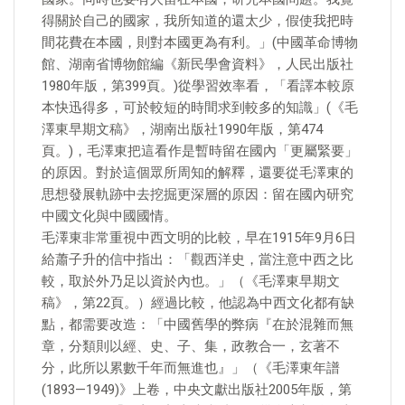
得關於自己的國家，我所知道的還太少，假使我把時
間花費在本國，則對本國更為有利。」(中國革命博物
館、湖南省博物館編《新民學會資料》，人民出版社
1980年版，第399頁。)從學習效率看，「看譯本較原
本快迅得多，可於較短的時間求到較多的知識」(《毛
澤東早期文稿》，湖南出版社1990年版，第474
頁。)，毛澤東把這看作是暫時留在國內「更屬緊要」
的原因。對於這個眾所周知的解釋，還要從毛澤東的
思想發展軌跡中去挖掘更深層的原因：留在國內研究
中國文化與中國國情。
毛澤東非常重視中西文明的比較，早在1915年9月6日
給蕭子升的信中指出：「觀西洋史，當注意中西之比
較，取於外乃足以資於內也。」（《毛澤東早期文
稿》，第22頁。）經過比較，他認為中西文化都有缺
點，都需要改造：「中國舊學的弊病『在於混雜而無
章，分類則以經、史、子、集，政教合一，玄著不
分，此所以累數千年而無進也』」（《毛澤東年譜
(1893—1949)》上卷，中央文獻出版社2005年版，第