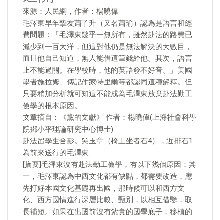
來源：人民網，作者：楊曉偉
毛澤東早年摯友蕭子升（又名蕭瑜）認為是語言和經
費問題：「毛澤東幾乎一無所有，雖然赴法的路費已
減少到一百大洋，但這對他仍是無法解決的大數目，
而且他自己知道，無人能借這筆錢給他。其次，語言
上不能過關。在學校時，他的英語發不好音。」美國
學者施拉姆、傳記作家特里爾等都認同這種解釋。但
只要稍加分析就可知這不能成為毛澤東放棄赴法勤工
儉學的根本原因。
文章摘自：《黨的文獻》 作者：楊曉偉(上海社會科學
院鄧小平理論研究中心博士)
赴法留學生合影。吳玉章（椅上坐者右4），近排右1
為前來送行的毛澤東
[摘要]毛澤東沒有赴法勤工儉學，有以下幾個原因：其
一，毛澤東認為中西文化都有缺點，都需要改造，應
先打好本國文化基礎再出國，那時候可以和西方文
化、西方國情進行深層比較、甄別，以相互借鑒，取
長補短。如果在出國前沒有紮實的國學底子，移植的