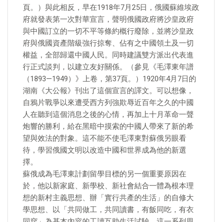
頁。）與此相反，早在1918年7月25日，俄國蘇維埃政
府就發表第一次對華宣言，聲明俄國政府將沙皇政府
與中國訂立的一切不平等條約概行廢除，並將沙皇政
府與俄國資產階級強行掠奪、佔有之中國領土及一切
權益，全部歸還中國人民。同時建議雙方派出代表進
行正式談判，以建立友好關係。（參見《毛澤東年譜
（1893—1949）》上卷，第37頁。）1920年4月7日的
湖南《大公報》刊出了這個宣言的譯文。可以想像，
自鴉片戰爭以來遭受西方列強欺辱近百年之久的中國
人在聽到這個消息之後的心情，再加上十月革命一聲
炮響的勝利，給在黑暗中摸索的中國人帶來了新的希
望與效法的對象。這不能不使毛澤東對蘇俄另眼看
待，學習俄國文明以改造中國和世界成為他的新選
擇。
蘇俄成為毛澤東計劃留學目標的另一個重要原因在
於，他以新家庭、新學校、新社會結合一體為根本理
想的新村主義思想、辦「實行共產的生活」的自修大
學思想、以「共同做工，共同讀書，有飯同吃，有衣
同穿」為基本內容的工讀互助生活試驗，這一系列思