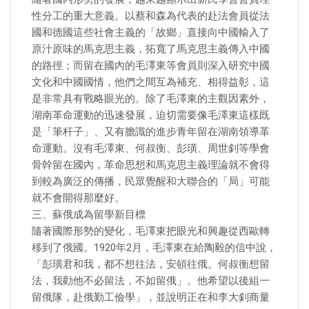
性分工的重大意義。以蔡和森為代表的赴法會員從法
國和德國這些社會主義的「故鄉」直接向中國輸入了
原汁原味的馬克思主義，拓寬了馬克思主義傳入中國
的路徑；而留在國內的毛澤東等會員則深入研究中國
文化和中國國情，他們之間互為補充、相得益彰，這
是非常具有戰略眼光的。除了毛澤東的主觀因素外，
湖南革命運動的迅速發展，迫切需要像毛澤東這樣既
是「筆杆子」、又有膽識的進步青年留在湖南領導革
命運動。沒有毛澤東、何叔衡、彭璜、周世釗等學會
骨幹留在國內，革命思想和馬克思主義理論就不會得
到較為廣泛的傳播，民眾覺醒和大聯合的「局」可能
就不會開得那麼好。
三、蘇俄成為留學新目標
隨著國際形勢的變化，毛澤東把眼光和興趣從西歐轉
移到了俄國。1920年2月，毛澤東在給陶毅的信中說，
「彭璜君和我，都不想往法，安頓往俄。何叔衡想留
法，我勸他不必留法，不如留俄」。他希望以後組一
留俄隊，赴俄勤工儉學」，並說明正在和李大釗商量