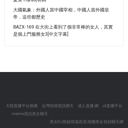
大國氣象：外國人當中國宰相，中國人當外國皇
帝，這些都歷史
BAZX-169 在大街上看到了個非常棒的女人，其實
是個上門服務女3[中文字幕]
.
.
.
.
.
.
.
.
.
.
.
.
.
.
.
.
.
.
.
.
.
.
.
.
大陸直播平台推薦
台灣色情視訊聊天
成人直播 網
ut直播平台
.
meme視訊美女聊天
.
.
.
.
.
.
.
.
.
.
.
.
.
.
.
.
.
.
.
.
.
.
.
.
美女DJ視頻現場高清,韓國美女視頻聊天網