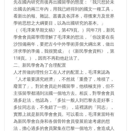
先在國內研究而後再出國留學的態度：「我只想於未
出國去的兩三年內，用我已經得到的國文一種工具，
看新出的報、雜誌、叢書及各譯本，尋獲東方及世界
學術思想之大綱要目，以為出國研究的基本。」
（《毛澤東早期文稿》，第479頁。）同年7月，新民
學會會員羅學瓚理解了毛澤東的想法，「你說要在長
沙預備兩年，要把古今中外學術弄個大綱出來，做出
洋求學的準備，我很贊成」（《新民學會資料》，第
118頁。），因而不再勸他赴法了。
二、新民學會為了合理配置
人才所做的理性分工在人才的配置上，毛澤東認為
「人才最要講究經濟」，不然就「重疊了，堆積了，
廢置了」。對於會員赴外國留學，他積極支持，但不
主張留學都涌到法國一個地方去。相反，對學會會員
過多赴法，他認為，「多扯一般人到巴黎去是好事；
多扯同志去，不免錯了一些」，這裡講的「同志」，
實際上就是新民學會會員。可以看出，毛澤東當時有
為新民學會自身和各個骨幹會員發展前途考慮的想
法，擔心過多的會員聚集在巴黎一個地方，會造成人