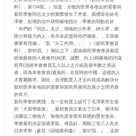
料》，第134頁。）但是，分散到世界各地去的需要與
新民學會同志太少的實際發生了矛盾。易禮容在給毛
澤東、彭璜的信中就明確地指出，學會的弱點在於
「你們的『同志』太少，湖南的少年界，紳士界，都
很少有能力的人；有亦未必盡與你們連絡」，主張做
事要有預備，「取『分工作用』」。（《新民學會資
料》，第90頁。）相比之下，因為新民學會會員都是
經過嚴格的入會條件(純潔、誠懇、向上)和嚴格的評議
程序(須經本會會員五人以上之介紹及過半數之承認
者，得為本會會員)通過的，在當時的中國，這樣的人
才實屬難求。因此，合理配置人才去向就成為解決分
散到世界各地區的需要與新民學會同志過少之間矛盾
的良方。
新民學會的實踐，在一定程度上認可了毛澤東所主張
的「大留學政策」，最初會員主要去了日本、南洋和
法國這三個地方，每個向度各懷有具體的歷史使命。
學會最初決定派羅章龍、傅昌鈺、周曉三等三人先去
日本求學（參見《回憶蔡和森》，第57頁。），這與