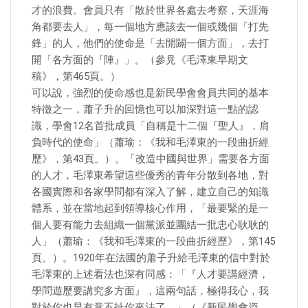
才的浪費。會員只有「散於世界各處去考察，天涯海
角都要去人」，每一個地方應該去一個或幾個「打先
鋒」的人，他們的使命是「去開闢一個方面」，去打
開「各方面的『陣』」。（參見《毛澤東早期文
稿》，第465頁。）
可以說，強烈的使命感也是新民學會會員共同的基本
特徵之一，蕭子升的回憶也可以加深對這一點的認
識，學會12名首批成員「自稱是十二個『聖人』，肩
負時代的使命」（蕭瑜：《我和毛澤東的一段曲折經
歷》，第43頁。）。「改造中國與世界」需要各方面
的人才，毛澤東希望這些優秀的青年分散到各地，對
各國實際和各家學問都有深入了解，建立自己的知識
體系，並在當地起到領導核心作用，「最要緊的是一
個人要有能力去組織一個黨派並團結一批忠心耿耿的
人」（蕭瑜：《我和毛澤東的一段曲折經歷》，第145
頁。）。1920年在法國的蕭子升給毛澤東的信中對於
毛澤東的上述看法也深有同感：「『人才要講經濟，
學問遊歷要講究多方面』，這兩句話，極得我心，我
對於你也早有意不扯你來法了。」（《新民學會資