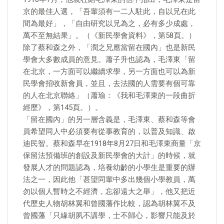
京的最佳人選，「吾輩須有一二人駐此，自以兄在此
間為最好」，「自由研究以兄為之，必有多少成處，
萬不至無結果」。（《新民學會資料》，第58頁。）
除了蔡和森之外，「潤之兄應當留在國內」也是新民
學會大多數成員的意見。蕭子升也認為，毛澤東「留
在北京，一方面可以繼續求學，另一方面也可以為新
民學會招收新會員，並且，去法國的人需要有個可靠
的人在北京聯絡」（蕭瑜：《我和毛澤東的一段曲折
經歷》，第145頁。）。
「留在國內」的另一層含義是，毛澤東、蔡和森等會
員希望同人中必須要有從事教育的，以普及知識、啟
迪民智。蔡和森早在1918年8月27日和毛澤東商量「京
保留法預備班的創設及新民學會的大計」的時候，就
發展人才的問題認為，培養幼齡的小學生是重要的辦
法之一，因此他「甚望同輩中多出幾個小學教員，萬
勿以個人暫時之不經濟，忘卻遠大之舉」，他又把近
代歷史人物胡林翼和曾國藩作比較，認為胡林翼不及
曾國藩「只緣胡夙不講學，士不歸心，影響只能及於