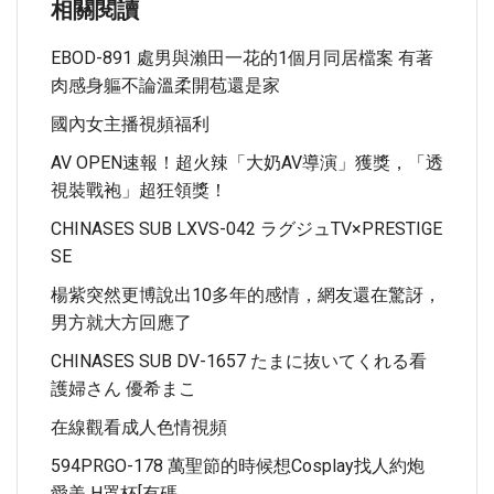
相關閱讀
EBOD-891 處男與瀨田一花的1個月同居檔案 有著
肉感身軀不論溫柔開苞還是家
國內女主播視頻福利
AV OPEN速報！超火辣「大奶AV導演」獲獎，「透
視裝戰袍」超狂領獎！
CHINASES SUB LXVS-042 ラグジュTV×PRESTIGE
SE
楊紫突然更博說出10多年的感情，網友還在驚訝，
男方就大方回應了
CHINASES SUB DV-1657 たまに抜いてくれる看
護婦さん 優希まこ
在線觀看成人色情視頻
594PRGO-178 萬聖節的時候想cosplay找人約炮
愛美 H罩杯[有碼