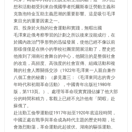
想和活動都受到來自俄國學者托爾斯泰泛勞動主義和
克魯泡特金互助主義思潮的重要影響。這是吸引毛澤
東目光的重要因素之一。
四、投身於火熱的社會運動和實踐，無暇出國
毛澤東赴俄考察學習的計劃之所以後來沒能成行，在
於國內政治鬥爭形勢的迅猛發展，使他已經不像以前
那樣僅僅是在狹小的學校社團里開展活動了，歷史把
他推到了湖南社會舞台的中心，他關注的是整個社會
的改造，高頻度、高強度的社會宣傳、組織活動和複
雜的社會人際關係交涉（1922年毛澤東一人親自兼作
八個工會的秘書）（參見蕭三：《毛澤東同志的青少
年時代和初期革命活動》，中國青年出版社1980年
版，第113頁。）、處理等革命現實實踐佔據了他大部
分的時間和精力，客觀上已經不允許他有「閑暇」赴
蘇俄了。
赴法勤工儉學運動從1917年始至1920年底這段時間，
中國正處在戰爭與革命成為時代主題的歷史時期，社
會激烈動蕩，革命運動此起彼伏。湖南的驅張運動、