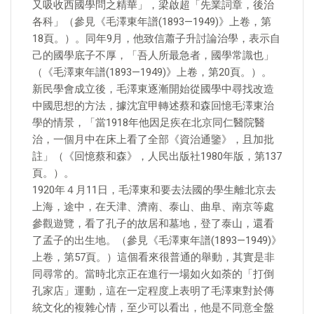
又吸收西國學問之精華」，梁啟超「先業詞章，後治
各科」（參見《毛澤東年譜(1893—1949)》上卷，第
18頁。）。同年9月，他致信蕭子升討論治學，表示自
己的國學底子不厚，「吾人所最急者，國學常識也」
（《毛澤東年譜(1893—1949)》上卷，第20頁。）。
新民學會成立後，毛澤東逐漸開始從國學中尋找改造
中國思想的方法，據沈宜甲轉述蔡和森回憶毛澤東治
學的情景，「當1918年他因足疾在北京同仁醫院醫
治，一個月中在床上看了全部《資治通鑒》，且加批
註」（《回憶蔡和森》，人民出版社1980年版，第137
頁。）。
1920年４月11日，毛澤東和要去法國的學生離北京去
上海，途中，在天津、濟南、泰山、曲阜、南京等處
參觀遊覽，看了孔子的故居和墓地，登了泰山，還看
了孟子的出生地。（參見《毛澤東年譜(1893—1949)》
上卷，第57頁。）這個看來很普通的舉動，其實是非
同尋常的。當時北京正在進行一場如火如荼的「打倒
孔家店」運動，這在一定程度上表明了毛澤東對於傳
統文化的複雜心情，至少可以看出，他是不同意全盤