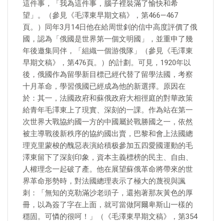
這件事，「我為這件事，腦子裡裝滿了愉快和希
望」。（參見《毛澤東早期文稿》，第466—467
頁。）同年3月14日他在給周世釗的信中高度評價了俄
國，認為「俄國是世界第一個文明國」，並重申了幾
年後邀集同伴，「組織一個游俄隊」（參見《毛澤東
早期文稿》，第476頁。）的計劃。可見，1920年以
後，俄國作為留學新目標已經代替了留學法國，考察
十月革命，學習俄國已經成為他的新選擇。原因在
於：其一，法國政府和蘇俄政府大相徑庭的對華政策
給青年毛澤東上了現實、深刻的一課。作為站在第一
次世界大戰協約國一方的中國屬於戰勝國之一，依然
被主導戰後新秩序的協約國出賣，巴黎和會上法國總
理克里蒙梭的醜惡表演給積极參加五四愛國運動的毛
澤東留下了深刻印象，資本主義標榜的民主、自由、
人權理念一起破了產。他在展望蘇俄革命將帶來的世
界革命形勢時，對法國總理表示了極大的蔑視與諷
刺：「無知的克勒滿沙老頭子，還抱著那灰黃色的厚
冊，以為簽了字在上面，就可當做阿爾卑斯山一樣的
穩固。可憐的很呵！」（《毛澤東早期文稿》，第354