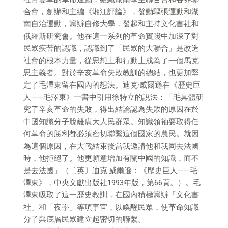
合會，創辦和主編《湘江評論》，發動驅張運動和湖
南自治運動，籌辦自修大學，發起和主持文化書社和
俄羅斯研究會。他在這一系列的革命實踐中加深了對
民眾疾苦的認識，認識到了「民眾的大聯合」是改造
社會的根本力量，從思想上和行動上成為了一個馬克
思主義者。對於辛亥革命失敗教訓的總結，也更加堅
定了毛澤東留在國內的想法。迪克·威爾遜在《歷史巨
人——毛澤東》一書中引用徐特立的說法：「毛具體研
究了辛亥革命的失敗，得出結論認為失敗的原因在於
中國知識分子脫離廣大人民群眾。知識領袖要取得任
何革命的勝利都必須密切聯繫這個國家的農民。就因
為這個原因，在大戰結束後當我邀請他和我同去法國
時，他拒絕了。他更願意增加有關中國的知識，而不
是去法國」（〔英〕迪克·威爾遜：《歷史巨人——毛
澤東》，中央文獻出版社1993年版，第66頁。）。毛
澤東吸取了這一歷史教訓，在國內積極籌辦「文化書
社」和「夜學」等項事宜，以喚醒民眾，使革命知識
分子與底層民眾建立起密切的聯繫。