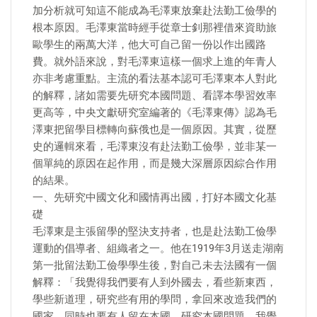
加分析就可知這不能成為毛澤東放棄赴法勤工儉學的
根本原因。毛澤東當時經手從章士釗那裡借來資助旅
歐學生的兩萬大洋，他大可自己留一份以作出國路
費。就外語來說，對毛澤東這樣一個求上進的年青人
亦非考慮重點。主流的看法基本認可毛澤東本人對此
的解釋，諸如需要先研究本國問題、看譯本學習效率
更高等，中央文獻研究室編著的《毛澤東傳》認為毛
澤東把留學目標轉向蘇俄也是一個原因。其實，從歷
史的邏輯來看，毛澤東沒有赴法勤工儉學，並非某一
個單純的原因在起作用，而是幾大深層原因綜合作用
的結果。
一、先研究中國文化和國情再出國，打好本國文化基
礎
毛澤東是主張留學的堅決支持者，也是赴法勤工儉學
運動的倡導者、組織者之一。他在1919年3月送走湖南
第一批留法勤工儉學學生後，對自己未去法國有一個
解釋：「我覺得我們要有人到外國去，看些新東西，
學些新道理，研究些有用的學問，拿回來改造我們的
國家。同時也要有人留在本國，研究本國問題。我覺