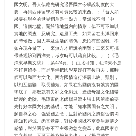
國文明。吾人似應先研究過吾國古今學說制度的大
要，再到西洋留學才有可資比較的東西」；「吾人如
果要在現今的世界稍為盡一點力，當然脫不開『中
國』這個地盤。關於這地盤內的情形，似不可不加以
實地的調查，及研究。這層工夫，如果留在出洋回來
的時候做，因人事及生活的關係，恐怕有些困難。不
如在現在做了，一來無方才所說的困難；二來又可攜
帶些經驗到西洋去，考察時可以藉資比較。」（《毛
澤東早期文稿》，第474頁。）由此可知，毛澤東不是
不打算留學，而是準備把國學基礎打牢後再去，那時
候可以和西方文化、西方國情進行深層比較、甄別，
以相互借鑒，取長補短。如果在出國前沒有紮實的國
學底子，那麼就有失卻文化淵源，造成母體文化紐帶
斷裂的危險。毛澤東的老師楊昌濟主張出國留學前要
先打好本國文化的基礎，才能「知本國固有之文明，
起自尊之心，強愛國之念，且對於國內之風俗習慣均
能知其起源、悉其意義，對於祖國既不至發生厭薄之
感情，對於國俗亦不至主張激急之變革，此真國家存
立之基礎，不可不善為培養者也」（《楊昌濟文