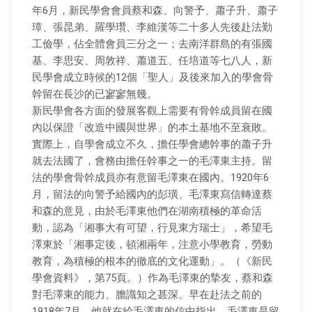
年6月，新民學會會員蔡和森、向警予、蕭子升、蕭子
璋、張昆弟、羅學瓚、李維漢等二十多人先後赴法勤
工儉學，佔全體會員三分之一；去南洋群島的有張國
基、李思安、周敦祥、蕭道五、任培道等七八人，新
民學會成立時候的12個「聖人」及後來加入的學會骨
幹留在長沙的已寥寥無幾。
新民學會各方面的發展客觀上需要有骨幹成員留在國
內以保證「改造中國與世界」的本土基地不至衰敗。
實際上，自學會成立不久，擔任學會總幹事的蕭子升
就去法國了，會務由擔任幹事之一的毛澤東主持。留
法的學會骨幹成員亦有意留毛澤東在國內。1920年6
月，留法的向警予給國內的彭璜、毛澤東寫信轉達蔡
和森的意見，由於毛澤東他們在湖南積極的革命活
動，認為「湘事大有可望，行見東方瑞士」，希望毛
澤東於「湘事定後，頓湘兩年，注意小學教育，勞動
教育，為積極的根本的徹底的文化運動」。（《新民
學會資料》，第75頁。）作為毛澤東的摯友，蔡和森
對毛澤東的能力、膽識知之甚深。早在赴法之前的
1918年7月，他就在給毛澤東的信中指出，毛澤東是留