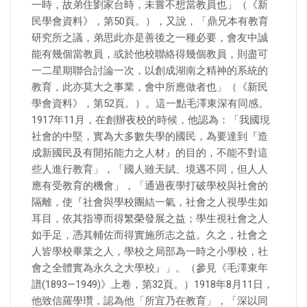
一時，故弟住劉家台時，未嘗不想當教員也」（《新
民學會資料》，第50頁。），又說，「鼎兄本有教育
研究所之議，弟思此亦是善後之一種必要，會友中誠
能有幾個當教員，或於他校聯絡得幾個教員，則盡可
一二星期聯合討論一次，以創成湖南之精神的系統的
教育，此亦莫大之事業，會中所應做者也」（《新民
學會資料》，第52頁。）。這一點毛澤東深有同感。
1917年11月，在創辦夜校的時候，他認為：「我國現
社會的中堅，實為大多數失學的國民，為要達到『造
成新國民及有開拓能力之人材』的目的，不能不對這
些人進行教育」，「國人雖天賦、境遇不同，但人人
應有受教育的機會」，「通過夜學打破學校與社會的
隔離，使『社會與學校團結一氣，社會之人視學生如
耳目，依其指導而得繁榮發展之益；學生視社會之人
如手足，憑其輔佐而得實施所志之益。久之，社會之
人皆學校畢業之人，學校之局部為一時之小學校，社
會之全體實為永久之大學校』」。（參見《毛澤東年
譜(1893—1949)》上卷，第32頁。）1918年8月11日，
他致信羅學瓚，認為他「所宜乃在教育」，「深以同