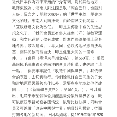
近代日本作為西學東漸的中介有關。對於其他地方，
毛澤東認為，湖南人到法國是取「願自己好，也願別
人好，質言之，即願大家好」的「世界主義」即先進
文化的經。湖南人到南洋去，由於南洋文化閉塞，
「宜以發達文化為己任」，即是去傳播中國的先進思
想文化了。「我們會員宜有多人往南〔洋〕做教育運
動，和文化運動，俟有成效，即進而聯絡華僑土著各
地各界，鼓吹建國。世界大同，必以各地民族自決為
基，南洋民族而能自決，即是促進大同的一個條
件。」（參見《毛澤東早期文稿》，第560頁。）張國
基回憶毛澤東送別去南洋的會員時所講，也佐證了這
一點，「你要牢牢記住『改造中國與世界。』我們學
會的宗旨，去切實執行。你們除教好自己同胞的子女
和當地原居民親善合作以外，還要多多地協助他們建
國……」（《新民學會資料》，第561頁。）。可以看
出，毛澤東希望骨幹會員能盡量分散到世界各地，既
可以廣泛學習考察各國情況，以資比較抉擇，同時會
員又可以做「改造中國與世界」的骨幹和模範，從而
打開各地的新局面。正因為如此，從1919年春到1920