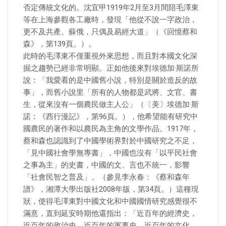
否定傳統文化的。沈宜甲1919年2月至3月間陪毛澤東
等在上海參觀各工廠時，發現「他從不說一字政治，
更不及共產、蘇俄，只偶及易經大道」（《回憶蔡和
森》，第139頁。）。
此時的毛澤東不僅重視外來思想，而且對本國文化深
掘之趨勢已經非常明顯。正如他後來對埃德加·斯諾所
說：「我愛看的是中國舊小說，特別是關於造反的故
事」，而舊小說里「所有的人物都是武將、文官、書
生，從來沒有一個農民做主人公」（〔美〕埃德加·斯
諾：《西行漫記》，第96頁。），他希望能有研究中
國農民的著作和以農民為主角的文學作品。1917年，
蔡和森也認識到了中國學術界對於中國研究之不足，
「見中國社會學無專書」，中國也沒有「以平民社會
之事為主」的史書，中國的文、言也不統一，影響
「社會民智之普及」。（參見李永春：《蔡和森年
譜》，湘潭大學出版社2008年版，第34頁。）這種現
狀，使得毛澤東對中國文化和中國國情研究感覺很不
滿意，直到延安時期他還指出：「近百年的經濟史，
近百年的政治史，近百年的軍事史，近百年的文化