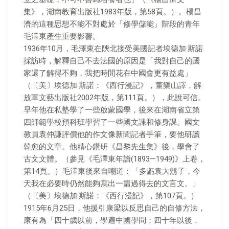
集》，湖南教育出版社1983年版，第58頁。）。楊昌
濟的這種思想不能不對處於「修學儲能」階段的青年
毛澤東產生重要影響。
1936年10月，毛澤東在陝北接受美國記者埃德加·斯諾
採訪時，解釋自己不去法國的原因是「我對自己的國
家還了解得不夠，我把時間花在中國會更有益處」
（〔美〕埃德加·斯諾：《西行漫記》，董樂山譯，解
放軍文藝出版社2002年版，第111頁。），此說可信。
早年他在私塾學了一些啟蒙國學，後來在湖南省立第
四師範學校預科班學習了一些國文課和修身課。國文
教員袁仲謙評價他的作文像新聞記者手筆，要他研讀
韓愈的文章。他精心鑽研《昌黎先生集》後，學會了
古文文體。（參見《毛澤東年譜(1893—1949)》上卷，
第14頁。）毛澤東後來自嘲道：「多虧袁大鬍子，今
天我在必要時仍然能夠寫出一篇過得去的文言文。」
（〔美〕埃德加·斯諾：《西行漫記》，第107頁。）
1915年6月25日，他援引康梁以反思自己的自修方法，
康有為「四十歲以前，學遍中國學問；四十年以後，