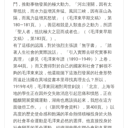
鬥，推動事物發展的極大動力。「河出潼關，因有太
華抵抗，而水力益增其奔猛。風回三峽，因有巫山為
隔，而風力益增其怒號」（《毛澤東早期文稿》，第
180—181頁。），善惡相競是人類進步之動力，所謂
「聖人者，抵抗極大之惡而成者也」（《毛澤東早期
文稿》，第183頁。）。
有了這樣的認識，對於強烈主張讀「無字書」，「踏
著人生社會的實際說話」、「引入實際去研究實事和
真理」（參見《毛澤東年譜（1893—1949）》上卷，
第44頁。）而又覺得對於自己的國家和社會了解很不
夠的毛澤東來說，他還能拋下這激烈發展的社會形勢
而遠赴法國在異域從書本里尋找真理去么？所以，
1919年4月，毛澤東回湘對周世釗說：「北京、上海等
地的學生正在因外交失敗消息引起悲痛和憤怒，正在
醞釀開展愛國運動，湖南也應該搞起來，我想在這方
面做些工作。」（《新民學會資料》，第400頁。）以
高度的歷史使命感和飽滿的革命熱情積極投身於火熱
的社會革命運動是毛澤東必然的選擇。他直接投身於
社會變革的革命運動，組織湖南學生聯合會和各界聯