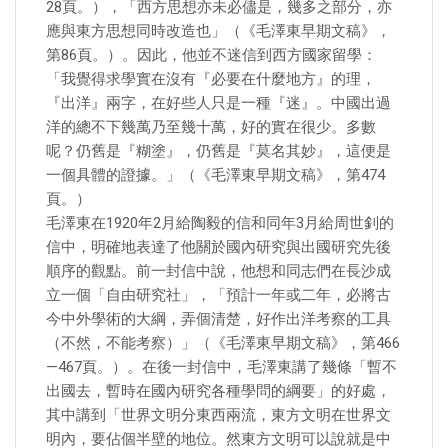
28頁。），「西方思想亦未必儘是，幾多之部分，亦
應與東方思想同時改造也」（《毛澤東早期文稿》，
第86頁。）。因此，他並不迷信到西方國家留學：
「我覺得求學實在沒有『必要在什麼地方』的理，
『出洋』兩字，在好些人只是一種『迷』。中國出過
洋的總不下幾萬乃至幾十萬，好的實在很少。多數
呢？仍舊是『糊塗』，仍舊是『莫名其妙』，這便是
一個具體的證據。」（《毛澤東早期文稿》，第474
頁。）
毛澤東在1920年2月給陶毅的信和同年3月給周世釗的
信中，明確地表達了他關於國內研究與出國研究先後
順序的觀點。前一封信中說，他想和同志們在長沙成
立一個「自由研究社」，「預計一年或二年，必將古
今中外學術的大綱，弄個清楚，好作出洋考察的工具
（不然，不能考察）」（《毛澤東早期文稿》，第466
—467頁。）。在後一封信中，毛澤東講了幾條「暫不
出國去，暫時在國內研究各種學問的綱要」的好處，
其中講到「世界文明分東西兩流，東方文明在世界文
明內，要佔個半壁的地位。然東方文明可以說就是中