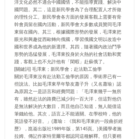
洋文化必然不適合中國國情，不能指導實踐、解決中
國問題。其二，這是新民學會為了合理配置人才所做
的理性分工。新民學會各方面的發展客觀上需要有骨
幹會員留在國內活動，新民學會大多數成員贊同毛澤
東留在國內。其三，根據國際形勢的發展，毛澤東把
眼光和興趣從西歐轉向俄國，學習俄國文明以改造中
國和世界成為他的新選擇。其四，隨著國內政治鬥爭
形勢的迅猛發展，毛澤東投身於火熱的社會活動和實
踐，客觀上也不允許他有「閑暇」赴蘇俄了。
[關鍵詞] 毛澤東；新民學會；赴法勤工儉學
關於毛澤東沒有赴法勤工儉學的原因，學術界已有一
些說法。比如毛澤東早年摯友蕭子升（又名蕭瑜）認
為原因之一是語言和經費問題：「毛澤東幾乎一無所
有，雖然赴法的路費已減少到一百大洋，但這對他仍
是無法解決的大數目，而且他自己知道，無人能借這
筆錢給他。其次，語言上不能過關。在學校時，他的
英語發不好音。」(蕭瑜：《我和毛澤東的一段曲折經
歷》，崑崙出版社1989年版，第145頁。)美國學者施
拉姆、傳記作家特里爾等都認同這種解釋。但只要稍