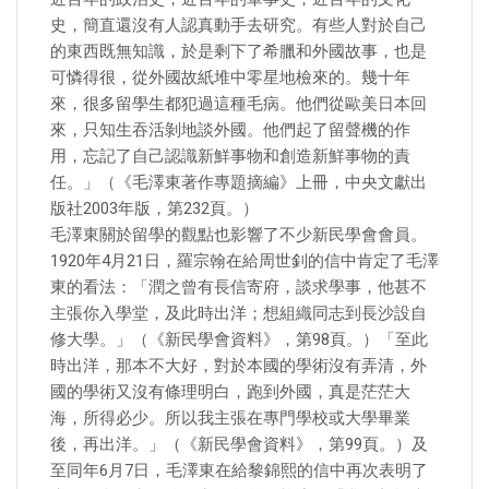
史，簡直還沒有人認真動手去研究。有些人對於自己
的東西既無知識，於是剩下了希臘和外國故事，也是
可憐得很，從外國故紙堆中零星地檢來的。幾十年
來，很多留學生都犯過這種毛病。他們從歐美日本回
來，只知生吞活剝地談外國。他們起了留聲機的作
用，忘記了自己認識新鮮事物和創造新鮮事物的責
任。」（《毛澤東著作專題摘編》上冊，中央文獻出
版社2003年版，第232頁。）
毛澤東關於留學的觀點也影響了不少新民學會會員。
1920年4月21日，羅宗翰在給周世釗的信中肯定了毛澤
東的看法：「潤之曾有長信寄府，談求學事，他甚不
主張你入學堂，及此時出洋；想組織同志到長沙設自
修大學。」（《新民學會資料》，第98頁。）「至此
時出洋，那本不大好，對於本國的學術沒有弄清，外
國的學術又沒有條理明白，跑到外國，真是茫茫大
海，所得必少。所以我主張在專門學校或大學畢業
後，再出洋。」（《新民學會資料》，第99頁。）及
至同年6月7日，毛澤東在給黎錦熙的信中再次表明了