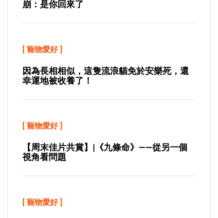
崩：是你回來了
[
寵物愛好
]
因為長相相似，這隻流浪貓免於安樂死，還
幸運地被收養了！
[
寵物愛好
]
【周末佳片共賞】|《九條命》——從另一個
視角看問題
[
寵物愛好
]