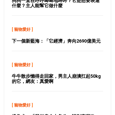
狗狗一直在哼哼唧唧地呻吟？它是想要表達
什麼？主人能幫它做什麼
[
寵物愛好
]
下一個新藍海：「它經濟」奔向2690億美元
[
寵物愛好
]
牛牛散步懶得走回家，男主人崩潰扛起50kg
的它，網友：真愛啊
[
寵物愛好
]