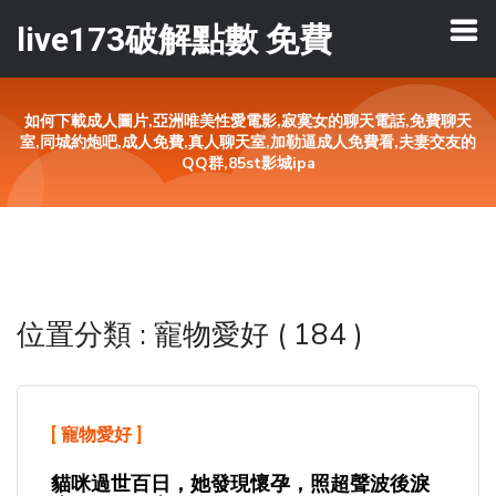
live173破解點數 免費
如何下載成人圖片,亞洲唯美性愛電影,寂寞女的聊天電話,免費聊天
室,同城約炮吧,成人免費,真人聊天室,加勒逼成人免費看,夫妻交友的
QQ群,85st影城ipa
位置分類 : 寵物愛好 ( 184 )
[
寵物愛好
]
貓咪過世百日，她發現懷孕，照超聲波後淚